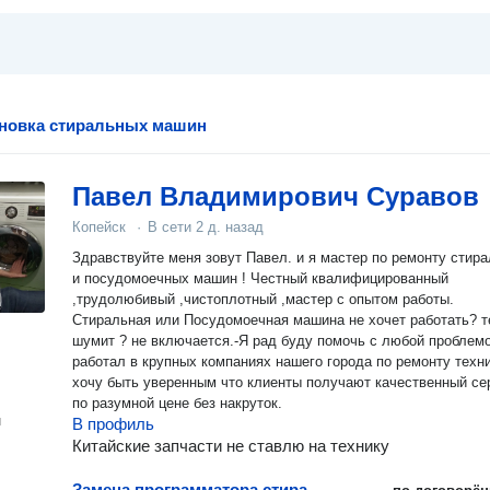
ановка стиральных машин
Павел Владимирович Суравов
Копейск
·
В сети
2 д. назад
Здравствуйте меня зовут Павел. и я мастер по ремонту стир
и посудомоечных машин ! Честный квалифицированный
,трудолюбивый ,чистоплотный ,мастер с опытом работы.
Стиральная или Посудомоечная машина не хочет работать? течет?
шумит ? не включается.-Я рад буду помочь с любой проблемой
работал в крупных компаниях нашего города по ремонту техни
хочу быть уверенным что клиенты получают качественный се
по разумной цене без накруток.
н
В профиль
Китайские запчасти не ставлю на технику
Замена программатора стиральной машины