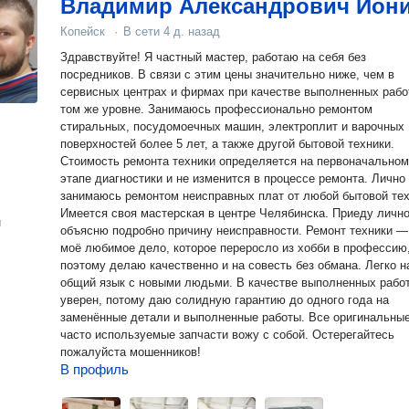
Владимир Александрович Ион
Копейск
·
В сети
4 д. назад
Здравствуйте! Я частный мастер, работаю на себя без
посредников. В связи с этим цены значительно ниже, чем в
сервисных центрах и фирмах при качестве выполненных рабо
том же уровне. Занимаюсь профессионально ремонтом
стиральных, посудомоечных машин, электроплит и варочных
поверхностей более 5 лет, а также другой бытовой техники.
Стоимость ремонта техники определяется на первоначальном
этапе диагностики и не изменится в процессе ремонта. Лично
занимаюсь ремонтом неисправных плат от любой бытовой тех
Имеется своя мастерская в центре Челябинска. Приеду лично
н
объясню подробно причину неисправности. Ремонт техники —
моё любимое дело, которое переросло из хобби в профессию
поэтому делаю качественно и на совесть без обмана. Легко 
общий язык с новыми людьми. В качестве выполненных рабо
уверен, потому даю солидную гарантию до одного года на
заменённые детали и выполненные работы. Все оригинальны
часто используемые запчасти вожу с собой. Остерегайтесь
пожалуйста мошенников!
В профиль