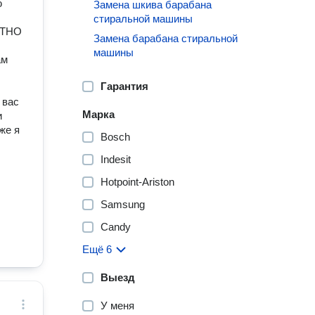
ю
Замена шкива барабана
стиральной машины
АТНО
Замена барабана стиральной
машины
ам
Гарантия
 вас
Марка
и
же я
Bosch
Indesit
Hotpoint-Ariston
Samsung
Candy
Ещё 6
Выезд
У меня