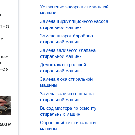
Устранение засора в стиральной
машине
ю
Замена циркуляционного насоса
АТНО
стиральной машины
Замена шторок барабана
ам
стиральной машины
Замена заливного клапана
стиральной машины
 вас
и
Демонтаж встроенной
же я
стиральной машины
Замена люка стиральной
машины
Замена заливного шланга
стиральной машины
Выезд мастера по ремонту
стиральных машин
Сброс ошибки стиральной
500 ₽
машины