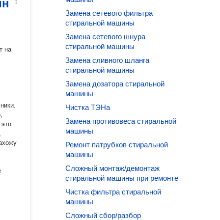
ин
Замена сетевого фильтра
стиральной машины
Замена сетевого шнура
стиральной машины
т на
Замена сливного шланга
стиральной машины
Замена дозатора стиральной
машины
ники.
Чистка ТЭНа
,
Замена противовеса стиральной
 это
машины
,
нахожу
Ремонт патрубков стиральной
т
машины
Сложный монтаж/демонтаж
е
стиральной машины при ремонте
Чистка фильтра стиральной
машины
Сложный сбор/разбор