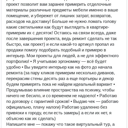
проект позволит вам заранее примерить отделочные
материалы различные предметы мебели именно в ваше
помещение, и убережет от лишних затрат, возвратов,
расходов на доставку! Больше не нужно ломать голову
какие светильники как будут выглядеть в квартире-
примерим их с десяток! Остаюсь на связи всегда, даже
после завершения проекта, ведь ремонт сделать не так
быстро, как проект) и если какой-то артикул пропал из
продажи помогу подобрать подобный и примерю в
интерьер. Мои проекты для людей, а не для эффектного
портфолио! • Я учитываю эргономику — всё будет
удобно • Вы увидите интерьер как на фото до начала
ремонта (за пару кликов примерим несколько диванов,
перекрасим стены десять раз а еще портьеры и декор
будем примерять пока не найдем идеальный вариант •
Продумываю влияние пространства на психику, чтобы
ничего не бесило, и со временем не надоело! • Работаю
по договору с гарантией сроков! • Выдаю чек — работаю
официально, плачу налоги) Работаю удаленно без
привязки к городу, если есть замеры) а если их нет, я
объясню как их сделать)
Напишите мне — покажу что такое виртуальный тур, а