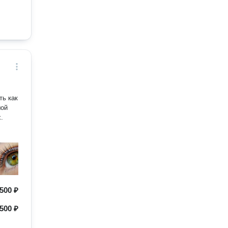
ть как
шой
.
500 ₽
500 ₽