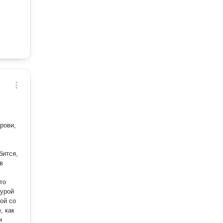
бится,
в
турой
ой со
и