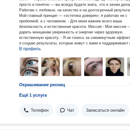
просто и понятно — вы всегда будете знать, что и зачем делае
Работаю с любовью, на качество и на долгосрочный результат.
Мой главный принцип — «эстетика доверия»: я работаю не с
проблемой, а с человеком. - Для меня важнее всего ваша
безопасность и естественная красота. Миссия - Моя миссия —
дарить женщинам уверенность и энергию через здоровую,
естественную красоту. - Я не гонюсь за сиюминутным эффектом —
я создаю результаты, которые живут с вами и поддерживают
В профиль
уверенность. Комфорт в студии - Мне важно, чтобы вы
чувствовали себя как дома: чай, плед и угощения всегда гото
Если хотите преобразиться с заботой и профессионализмом
напишите мне в сообщения, и я подскажу следующий шаг ил
запишу на консультацию. Готова помочь вам выглядеть и
чувствовать себя лучше каждый день.
Окрашивание ресниц
Ещё 1 услуга
Телефон
Чат
Записаться онлайн