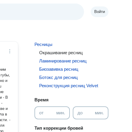
Войти
Ресницы
Окрашивание ресниц
Ламинирование ресниц
Биозавивка ресниц
ним
 губы,
Ботокс для ресниц
но и
Реконструкция ресниц Velvet
ш
ие
Время
-
ве и
от
мин.
до
мин.
ти. -
для
Тип коррекции бровей