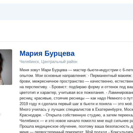
Мария Бурцева
Челябинск, Центральный район
Меня зовут Мари Бурцева — мастер бьюти-индустрии с 6‑лет
опытом. Мои основные направления: - Перманентный макияж:
брови, межресничное пространство — качественно, естествен
на перспективу. - Бровист: подбираю форму и оттенок под ва
цветотип и характер, учитывая все пожелания. - Ламинирован
ресниц: красивые, стоячие ресницы — как надо Немного о пути - В
2019 году я сделала первый шаг в бьюти и поняла — это моё. 
Много училась у лучших специалистов в Екатеринбурге, Моск
н
Краснодаре. - Открыла собственную студию, а затем переехала в
Челябинск — и это новое начало помогло мне ещё сильнее рас
Прошла медицинское обучение, поэтому ваша безопасность 
меня — первостепенный приоритет. Мой подход - Консультирую