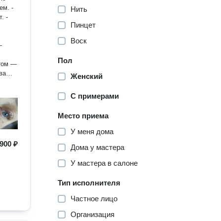
м. -
Нить
 -
Пинцет
Воск
Пол
 вашу
Женский
вы.
С примерами
 —
и
Место приема
У меня дома
900 ₽
Дома у мастера
У мастера в салоне
Тип исполнителя
Частное лицо
Организация