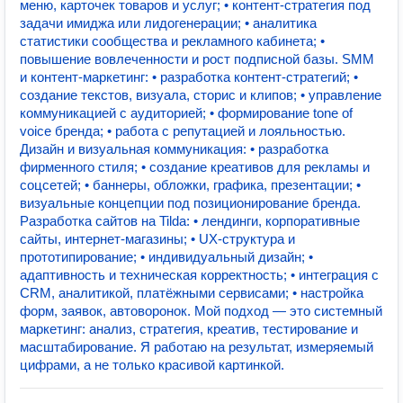
меню, карточек товаров и услуг; • контент-стратегия под
задачи имиджа или лидогенерации; • аналитика
статистики сообщества и рекламного кабинета; •
повышение вовлеченности и рост подписной базы. SMM
и контент-маркетинг: • разработка контент-стратегий; •
создание текстов, визуала, сторис и клипов; • управление
коммуникацией с аудиторией; • формирование tone of
voice бренда; • работа с репутацией и лояльностью.
Дизайн и визуальная коммуникация: • разработка
фирменного стиля; • создание креативов для рекламы и
соцсетей; • баннеры, обложки, графика, презентации; •
визуальные концепции под позиционирование бренда.
Разработка сайтов на Tilda: • лендинги, корпоративные
сайты, интернет-магазины; • UX-структура и
прототипирование; • индивидуальный дизайн; •
адаптивность и техническая корректность; • интеграция с
CRM, аналитикой, платёжными сервисами; • настройка
форм, заявок, автоворонок. Мой подход — это системный
маркетинг: анализ, стратегия, креатив, тестирование и
масштабирование. Я работаю на результат, измеряемый
цифрами, а не только красивой картинкой.