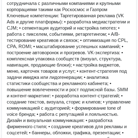
сотрудничала с различными компаниями и крупными
корпорациями такими как Роскосмос и Газпром
Ключевые компетенции: Таргетированная реклама (VK
Ads и другие платформы): • разработка медиастратегии и
CJM; • сегментация аудиторий и настройка гипотез; •
работа с пикселем, событиями, ретаргетингом; • A/B-
тестирование креативов и связок; • оптимизация по CPL,
CPA, ROMI; • масштабирование успешных кампаний; •
построение автоворонок и прогревов. VK-экспертиза: •
комплексная упаковка сообществ (визуал, структура,
навигация, продающие блоки); • настройка виджетов,
меню, карточек товаров и услуг; • контент-стратегия под
задачи имиджа или лидогенерации; • аналитика
статистики сообщества и рекламного кабинета; •
повышение вовлеченности и рост подписной базы. SMM
и контент-маркетинг: • разработка контент-стратегий; •
создание текстов, визуала, сторис и клипов; • управление
коммуникацией с аудиторией; • формирование tone of
voice бренда; • работа с репутацией и лояльностью.
Дизайн и визуальная коммуникация: • разработка
фирменного стиля; • создание креативов для рекламы и
соцсетей; • баннеры, обложки, графика, презентации; •