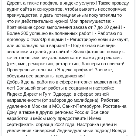
Директ, а также профиль в яндекс услугах! Также проведу
аудит сайта и конкурентов, чтобы выявить неоспоримые
преимущества, и дать потенциальным покупателям то
что им действительно нужно! Мои преимущества: -
Кратчайшие сроки выполнения заказа от 7 до 10 дней ! -
Более 200 успешно выполненных работ ! - Работаю по
договору с Физ/Юр лицами ! - Регистрирую новый аккаунт,
или использую ваш вариант! - Подключаю все виды
аналитики и целей для сайта! - Знаю фотошоп, помогу с
качественными визуальными картинками для рекламы
(рся, кмс, ремаркетинг, ретаргетинг, баннеры на поиске)!
Проверенные отзывы в Яндекс профиле! Звоните,
обсудим все варианты продвижения!
Добрый день, работаю в сфере интернет маркетинга 8
лет! Большой опыт работы в создании и настройке
Яндекс Директ и Гугл Эдвордс, в сферах разной
направленности (от заборов до молибдена)! Работаю
удаленно в Москве и МО, Санкт-Петербурге, Ростове-на
Дону, а также в других регионах России Все свои
наработки и кейсы могу предоставить! Имею
сертификаты образца 2022 года! Настройка целей и
увеличение конверсии! Индивидуальный подход! Всегда