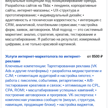
визуальные концепции под позиционирование бренда.
Разработка сайтов на Tilda: • лендинги, корпоративные
сайты, интернет-магазины; • UX-структура и
прототипирование; • индивидуальный дизайн; •
адаптивность и техническая корректность; • интеграция с
CRM, аналитикой, платёжными сервисами; • настройка
форм, заявок, автоворонок. Мой подход — это системный
маркетинг: анализ, стратегия, креатив, тестирование и
масштабирование. Я работаю на результат, измеряемый
цифрами, а не только красивой картинкой.
Услуги интернет-маркетолога по интернет-
от 8500 ₽
рекламе
Ключевые компетенции: Таргетированная реклама (VK
Ads и другие платформы): • разработка медиастратегии и
CJM; • сегментация аудиторий и настройка гипотез; •
работа с пикселем, событиями, ретаргетингом; • A/B-
тестирование креативов и связок; • оптимизация по CPL,
CPA, ROMI; • масштабирование успешных кампаний; •
построение автоворонок и прогревов. VK-экспертиза: •
комплексная упаковка сообществ (визуал, структура,
навигация, продающие блоки); • настройка виджетов,