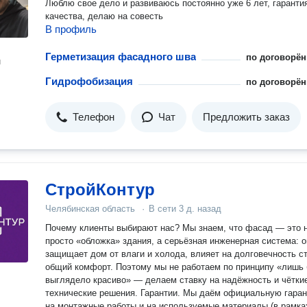
Люблю свое дело и развиваюсь постоянно уже 6 лет, гаранти
качества, делаю на совесть
В профиль
Герметизация фасадного шва
по договорён
н
Гидрофобизация
по договорён
Телефон
Чат
Предложить заказ
СтройКонтур
Челябинская область
·
В сети
3 д. назад
Почему клиенты выбирают нас? Мы знаем, что фасад — это не
просто «обложка» здания, а серьёзная инженерная система: о
защищает дом от влаги и холода, влияет на долговечность ст
общий комфорт. Поэтому мы не работаем по принципу «лишь
выглядело красиво» — делаем ставку на надёжность и чётки
технические решения. Гарантии. Мы даём официальную гарантию
на монтажные работы и на используемые материалы (в рамка