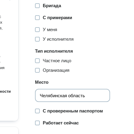
Бригада
с
С примерами
их
в,
У меня
У исполнителя
Тип исполнителя
е
Частное лицо
е
ния
Организация
Место
ности
С проверенным паспортом
Работает сейчас