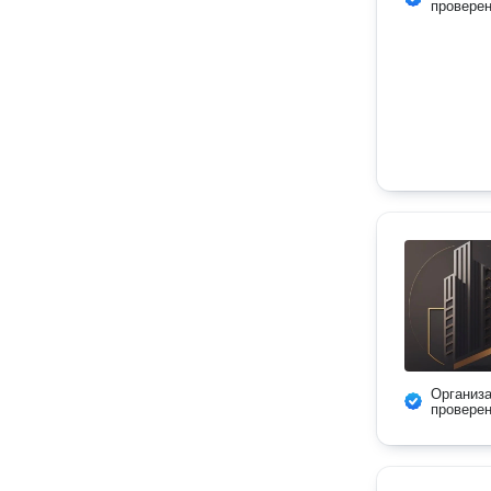
провере
Организ
провере