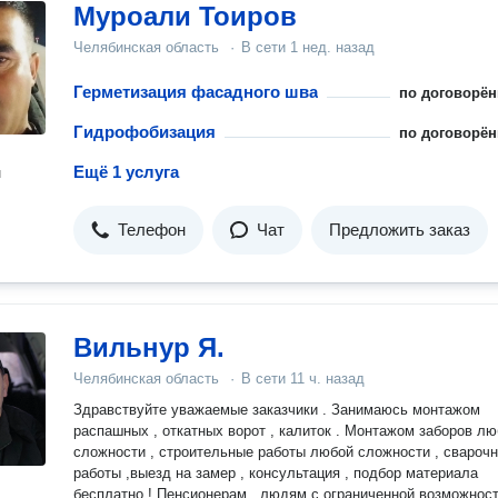
панелями, керамогранитом и другими решениями, которые тр
Муроали Тоиров
высокой квалификации. Это именно та ниша, где ошибки стоя
Челябинская область
·
В сети
1 нед. назад
дорого, а мы умеем их не допускать.
Герметизация фасадного шва
по договорён
Гидрофобизация
по договорён
Ещё 1 услуга
н
Телефон
Чат
Предложить заказ
Вильнур Я.
Челябинская область
·
В сети
11 ч. назад
Здравствуйте уважаемые заказчики . Занимаюсь монтажом
распашных , откатных ворот , калиток . Монтажом заборов л
сложности , строительные работы любой сложности , свароч
работы ,выезд на замер , консультация , подбор материала
бесплатно ! Пенсионерам , людям с ограниченной возможностью