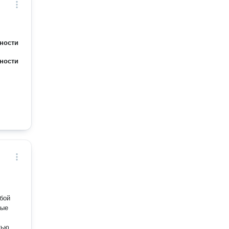
ебуют
т
ности
ности
юбой
ные