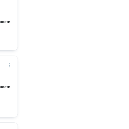
ности
ности