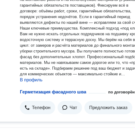
гарантийных обязательств поставщиков). Фиксируем всё в
договоре: объёмы работ, сроки, гарантийные обязательства,
порядок устранения недочётов. Если в гарантийный период
выявляются дефекты по нашей вине — исправляем за свой сч
Наши ключевые преимущества. Комплексный подход «под ключ».
Вам не нужно искать отдельных подрядчиков на подшивку кр
водосточную систему и террасную доску. Мы берём на себя 
цикл: от замеров и расчёта материалов до финального монта
уборки строительного мусора. Вы получаете полностью гото
фасад без дополнительных хлопот. Профессиональный подбор
материалов. Мы не навязываем самое дорогое или то, что «п
есть на складе». Подбираем решение под ваш бюджет и зада
для коммерческих объектов — максимально стойкие и
В профиль
презентабельные материалы, для частных домов — баланс ц
эстетики и долговечности. Чёткая технология и контроль качества.
Работаем по проверенным технологическим картам, соблюда
Герметизация фасадного шва
по договорён
температурно-влажностные режимы, используем
сертифицированные клеевые составы и крепёж. На каждом э
Телефон
Чат
Предложить заказ
проводим промежуточный контроль. Прозрачная смета. Никаких
«скрытых работ» и внезапных доплат. Стоимость фиксируетс
начала работ. При необходимости подготовим несколько вари
сметы под разные бюджеты. Фокус на сложных фасадах и
коммерческих объектах. У нас есть опыт работы с композитн