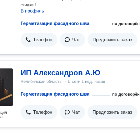
н
скидки !
В профиль
Герметизация фасадного шва
по договорён
Телефон
Чат
Предложить заказ
ИП Александров А.Ю
Челябинская область
·
В сети
1 нед. назад
Герметизация фасадного шва
по договорён
Телефон
Чат
Предложить заказ
ация
на