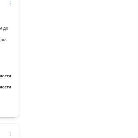
м до
егда
ности
ности