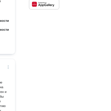
я
ности
ности
на
ен и
 бы
е
х