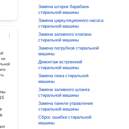
Замена шторок барабана
стиральной машины
Замена циркуляционного насоса
стиральной машины
Замена заливного клапана
стиральной машины
Замена патрубков стиральной
ый
машины
 на
Демонтаж встроенной
стиральной машины
ите
ать
Замена люка стиральной
машины
Замена заливного шланга
ены
стиральной машины
15
Замена панели управления
е
стиральной машины
 в
Сброс ошибки стиральной
машины
ных