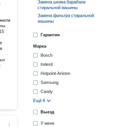
Замена шкива барабана
и
стиральной машины
Замена фильтра стиральной
ности
машины
ены
15
Гарантия
е
Марка
 в
Bosch
ных
Indesit
и
Hotpoint-Ariston
Samsung
Candy
Ещё 6
Выезд
У меня