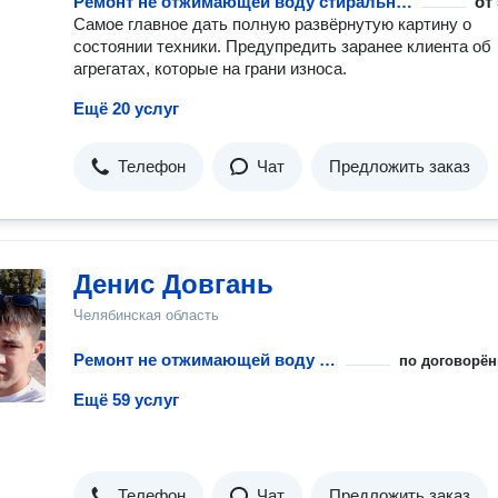
Ремонт не отжимающей воду стиральной машины
от
Самое главное дать полную развёрнутую картину о
состоянии техники. Предупредить заранее клиента об
агрегатах, которые на грани износа.
Ещё 20 услуг
Телефон
Чат
Предложить заказ
Денис Довгань
Челябинская область
Ремонт не отжимающей воду стиральной машины
по договорён
Ещё 59 услуг
Телефон
Чат
Предложить заказ