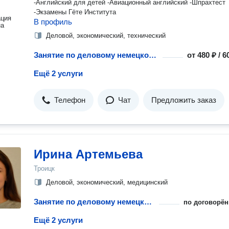
-Английский для детей -Авиационный английский -Шпрахтест
-Экзамены Гёте Института
ация
В профиль
на
Деловой, экономический, технический
Занятие по деловому немецкому с репетитором
от
480 ₽ / 
Ещё 2 услуги
Телефон
Чат
Предложить заказ
Ирина Артемьева
Троицк
Деловой, экономический, медицинский
Занятие по деловому немецкому с репетитором
по договорён
Ещё 2 услуги