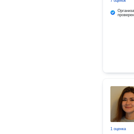
7 оценок
Организ
провере
1 оценка