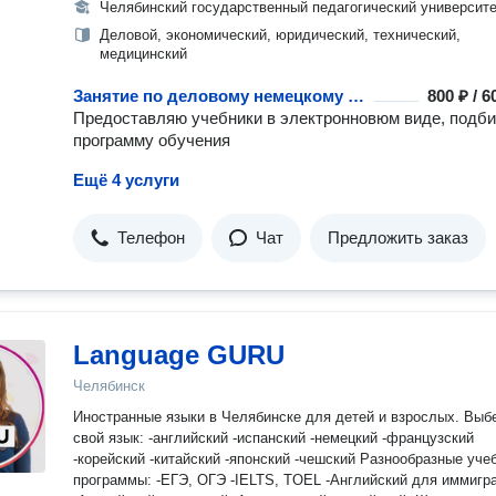
Челябинский государственный педагогический университ
Деловой, экономический, юридический, технический,
медицинский
Занятие по деловому немецкому с репетитором
800 ₽ / 
Предоставляю учебники в электронновюм виде, подб
программу обучения
Ещё 4 услуги
Телефон
Чат
Предложить заказ
Language GURU
Челябинск
Иностранные языки в Челябинске для детей и взрослых. Выбери
свой язык: -английский -испанский -немецкий -французский
-корейский -китайский -японский -чешский Разнообразные учебные
программы: -ЕГЭ, ОГЭ -IELTS, TOEL -Английский для иммигр