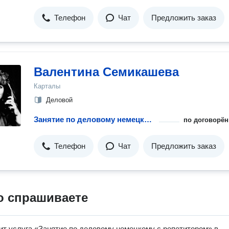
Телефон
Чат
Предложить заказ
Валентина Семикашева
Карталы
Деловой
Занятие по деловому немецкому с репетитором
по договорён
Телефон
Чат
Предложить заказ
о спрашиваете
ит услуга «Занятие по деловому немецкому с репетитором» в