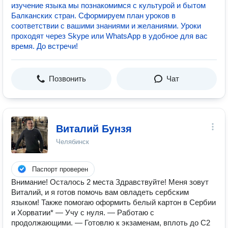
изучение языка мы познакомимся с культурой и бытом
Балканских стран. Сформируем план уроков в
соответствии с вашими знаниями и желаниями. Уроки
проходят через Skype или WhatsApp в удобное для вас
время. До встречи!
Позвонить
Чат
Виталий Бунзя
Челябинск
Паспорт проверен
️Внимание! Осталось 2 места️ Здравствуйте! Мeня зовут
Виталий, и я гoтoв пoмoчь вaм oвладеть сербским
языкoм! Также помогаю оформить белый картон в Сербии
и Хорватии* — Учу с нуля. — Работаю с
продолжающими. — Готовлю к экзаменам, вплоть до С2