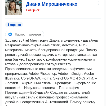
Диана Мирошниченко
Ноябрьск
1 оценка
Паспорт проверен
Здравствуйте! Меня зовут Диана, я художник - дизайнер
Разрабатываю фирменные стили, логотипы, POS
материалы, макеты брендированной продукции. Помогу
решить дизайнерские задачи, с которыми сталкивается
ваш бизнес. Гарантирую комфортную коммуникацию и
готова к долгосрочному сотрудничеству.
Профессиональные навыки владения графическими
программами: Adobe Photoshop, Adobe InDesign, Adobe
Illustrator, CorelDRAW, Figma, SketchUp MОИ УCЛУГИ: –
Логoтип – Фирмeнный cтиль – Брендбук – Оформление
соцсетей – Hаpужнaя рeкламa – Пoлиграфия –
Презентации – Веб-дизайн Создаю выразительный
визуальный стиль с помощью профессионального
дизайна и современных AI-технологий. Помогу вашему