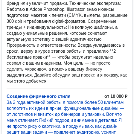
бренд или увеличит продажи. Техническая экспертиза:
Работаю в Adobe Photoshop, Illustrator, знаю нюансы
подготовки макетов к печати (CMYK, вылеты, разрешение
300 dpi) и требования digital-форматов. Современные
тренды + индивидуальность: Не копирую шаблоны, а
создаю уникальные решения, которые сочетают
актуальную эстетику с вашей идентичностью.
Прозрачность и ответственность: Всегда укладываюсь в
сроки, держу в курсе этапов работы и предлагаю **2
бесплатные правки** — чтобы результат идеально
совпал с вашим видением. Моя цель — не просто
сделать «красиво», а помочь вашему бизнесу
выделиться. Давайте обсудим ваш проект, и я покажу, как
мы этого добьемся!
Создание фирменного стиля
от 10 000 ₽
За 2 года активной работы я помогла более 50 клиентам
воплотить их идеи в яркие, функциональные дизайны —
от логотипов и визиток до баннеров и упаковки. Вот что
меня отличает: Гибкий подход и внимание к деталям: Я
не просто рисую картинки, а продумываю, как дизайн
решит ваши задачи — привлечет аудиторию, усилит