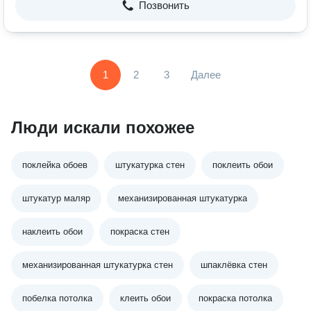
Позвонить
1
2
3
Далее
Люди искали похожее
поклейка обоев
штукатурка стен
поклеить обои
штукатур маляр
механизированная штукатурка
наклеить обои
покраска стен
механизированная штукатурка стен
шпаклёвка стен
побелка потолка
клеить обои
покраска потолка