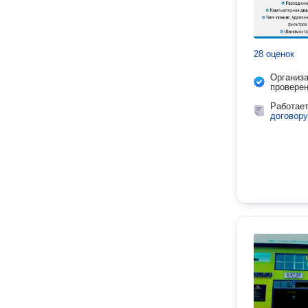
28 оценок
Организ
провере
Работае
договору