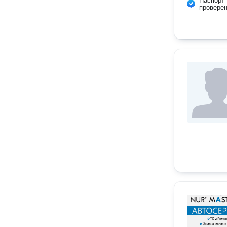
Паспорт
провере