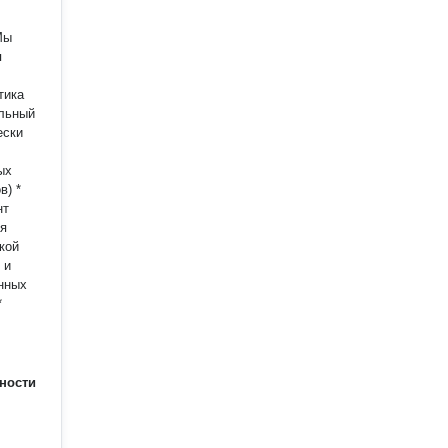
Мы
я
тика
альный
ески
ых
в) *
нт
ля
кой
 и
енных
*
ности