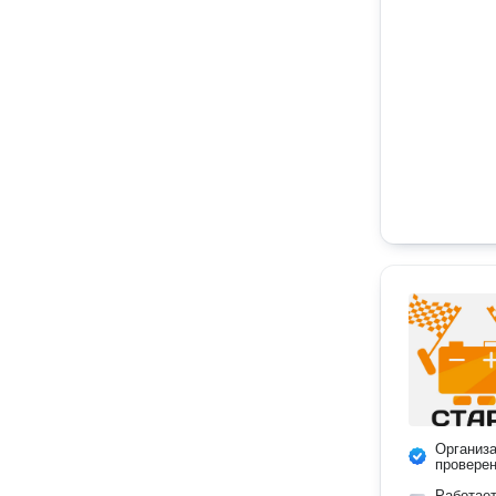
Организ
провере
Работае