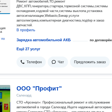
Ремонт автомобилей,ТО,ремонт
ДВС,КПП,генератора,стартера,тормозной системы,системы
охлаждения,ходовой части,системы выхлопа,установка
автосигнализации,Webasto,Бинар,услуги
автоэлектрика,компьютерная диагностика,подбор и заказ
запчастей.
ация
В профиль
на
т
по
Зарядка автомобильной АКБ
по договорён
Ещё 27 услуг
Телефон
Чат
Предложить заказ
ООО "Профит"
Салехард
СТО «Арсенал»: Профессиональный ремонт и обслуживание
автомобилей в городе Салехард Ищете надежный автосервис
городе Салехард СТО «Арсенал» – это команда опытных