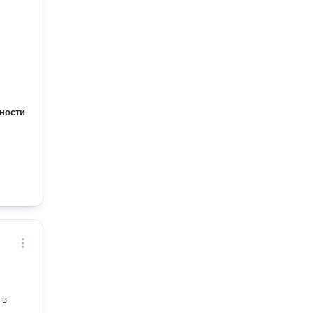
ности
 в