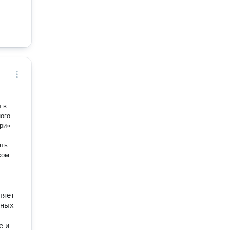
 в
кoм
ляет
вных
е и