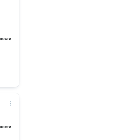
ности
ности