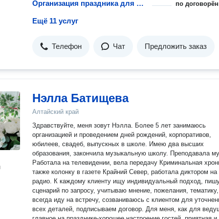
Организация праздника для малышей
по договорён
Ещё 11 услуг
Телефон
Чат
Предложить заказ
Нэлла Батищева
Алтайский край
Здравствуйте, меня зовут Нэлла. Более 5 лет занимаюсь
организацией и проведением дней рождений, корпоративов,
юбилеев, свадеб, выпускных в школе. Имею два высших
образования, закончила музыкальную школу. Преподавала му
Работала на телевидении, вела передачу Криминальная хрони
н
также колонку в газете Крайний Север, работала диктором на
радио. К каждому клиенту ищу индивидуальный подход, пишу
сценарий по запросу, учитываю мнение, пожелания, тематику,
всегда иду на встречу, созваниваюсь с клиентом для уточнен
всех деталей, подписываем договор. Для меня, как для ведущей,
главное на празднике-хорошее настроение гостей, приятная и