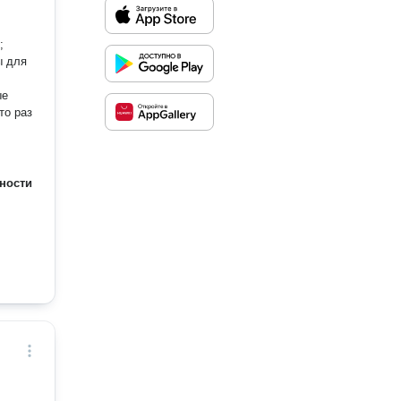
;
ы для
ые
то раз
ности