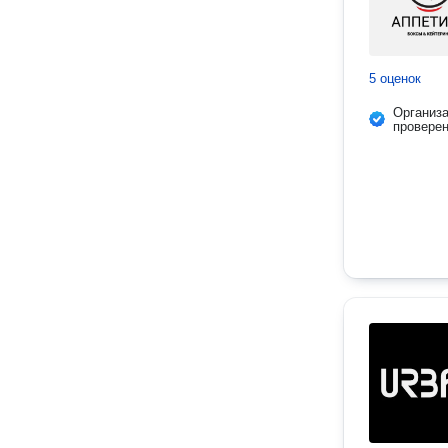
5 оценок
Организ
провере