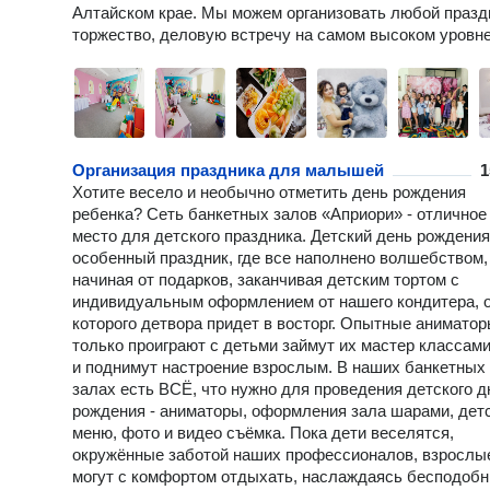
Алтайском крае. Мы можем организовать любой празд
торжество, деловую встречу на самом высoкoм уровне
Организация праздника для малышей
1
Хотите весело и необычно отметить день рождения
ребенка? Сеть банкетных залов «Априори» - отличное
место для детского праздника. Детский день рождения 
особенный праздник, где все наполнено волшебством,
начиная от подарков, заканчивая детским тортом с
индивидуальным оформлением от нашего кондитера, 
которого детвора придет в восторг. Опытные аниматор
только проиграют с детьми займут их мастер классами
и поднимут настроение взрослым. В наших банкетных
залах есть ВСЁ, что нужно для проведения детского д
рождения - аниматоры, оформления зала шарами, дет
меню, фото и видео съёмка. Пока дети веселятся,
окружённые заботой наших профессионалов, взрослы
могут с комфортом отдыхать, наслаждаясь бесподоб