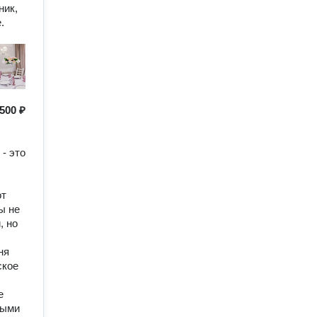
ник,
.
500 ₽
- это
от
ы не
, но
ня
ское
е
ными