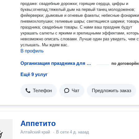
продаже: свадебные дорожки; горящие сердца, цифры и
буквы;огнепад;тяжелый дым на первый танец молодоженов;
фейерверки; дымовые и огневые факелы; небесные фонарики
пневмохлопушки; гелиевые шары; светящиеся шарики; товар
праздника; свадебные товары. С нами ваш праздник будут
украшать салюты с яркими и зрелищными эффектами, котор
невозможно описать словами. Лучше один раз увидеть, чем с
услышать. Мы ждем вас.
В профиль
Организация праздника для малышей
по договорён
Ещё 9 услуг
Телефон
Чат
Предложить заказ
Аппетито
Алтайский край
·
В сети
4 д. назад