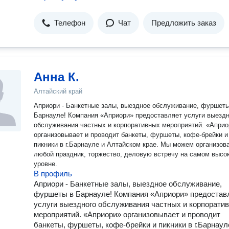
Телефон
Чат
Предложить заказ
Анна К.
Алтайский край
Априори - Банкетные залы, выездное обслуживание, фуршеты
Барнауле! Компания «Априори» предоставляет услуги выездного
обслуживания частных и корпоративных мероприятий. «Априори»
организовывает и проводит банкеты, фуршеты, кофе-брейки и
пикники в г.Барнауле и Алтайском крае. Мы можем организовать
любой праздник, торжество, деловую встречу на самом высo
уровне.
В профиль
Априори - Банкетные залы, выездное обслуживание,
фуршеты в Барнауле! Компания «Априори» предостав
услуги выездного обслуживания частных и корпорати
мероприятий. «Априори» организовывает и проводит
банкеты, фуршеты, кофе-брейки и пикники в г.Барнаул