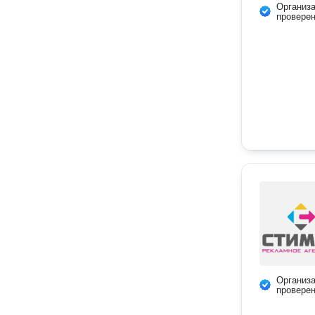
Организ
провере
Организ
провере