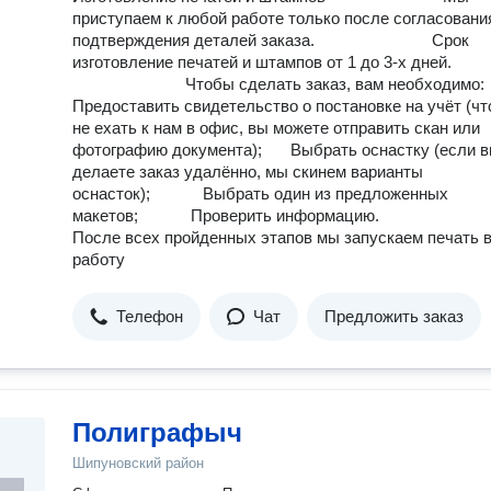
приступаем к любой работе только после согласовани
подтверждения деталей заказа. ⠀⠀⠀⠀⠀⠀⠀⠀⠀ Срок
изготовление печатей и штампов от 1 до 3-х дней.
⠀⠀⠀⠀⠀⠀⠀⠀⠀ Чтобы сделать заказ, вам необходимо:
Предоставить свидетельство о постановке на учёт (ч
не ехать к нам в офис, вы можете отправить скан или
фотографию документа);⠀⠀ Выбрать оснастку (если 
делаете заказ удалённо, мы скинем варианты
оснасток);⠀⠀⠀⠀ Выбрать один из предложенных
макетов;⠀⠀⠀⠀ Проверить информацию. ⠀⠀⠀⠀⠀⠀⠀⠀
После всех пройденных этапов мы запускаем печать 
работу
Телефон
Чат
Предложить заказ
Полиграфыч
Шипуновский район