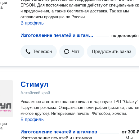
ация
EPSON. Для постоянных клиентов действуют специальные с
на
и предложения, а также бесплатная доставка. Так же мы
отправляем продукцию по России.
В профиль
Изготовление печатей и штампов
по договорён
Телефон
Чат
Предложить заказ
Стимул
Алтайский край
Рекламное агентство полного цикла в Барнауле ТРЦ "Galaxy"
Наружная реклама. Оперативная полиграфия (визитки, листов
многое другое). Интерьерная печать. Фотообои, холсты.
В профиль
ация
на
Изготовление печатей и штампов
от
300 ₽
Изготовление печатей и штампов ⠀⠀⠀⠀⠀⠀⠀⠀⠀ Мы