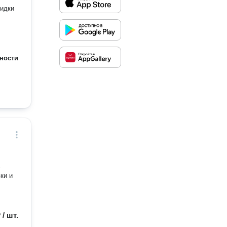
кидки
ности
.
ки и
 / шт.