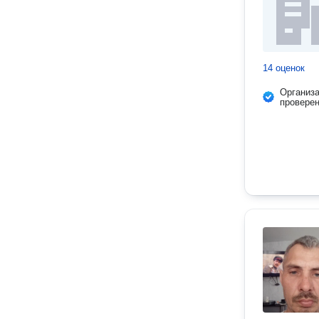
14 оценок
Организ
провере