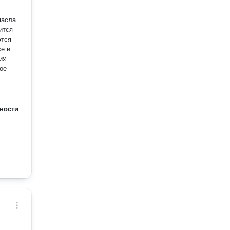
масла
ится
ются
е и
гое
ности