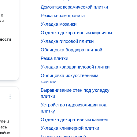
Демонтаж керамической плитки
 к
Резка керамогранита
ми.
Укладка мозаики
Отделка декоративным кирпичом
ности
Укладка гипсовой плитки
Облицовка бордюра плиткой
Резка плитки
Укладка кварцвиниловой плитки
Облицовка искусственным
камнем
Выравнивание стен под укладку
плитки
Устройство гидроизоляции под
плитку
Отделка декоративным камнем
уле и
весь
Укладка клинкерной плитки
любых
Герметизация ванной