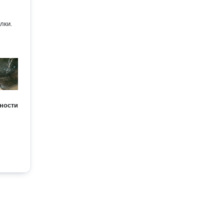
лки.
ности