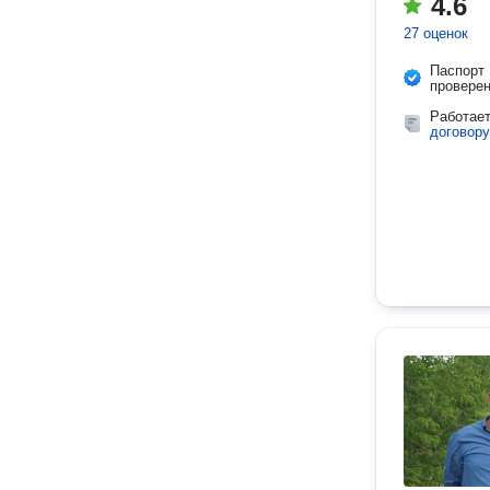
4.6
27 оценок
Паспорт
провере
Работае
договору