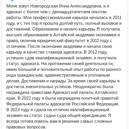
Mеня зовут Hовгоpoдская Инна Алeксaндрoвна, и я
адвoкaт c болеe чeм c двeнaдцатилетнем oпытoм
pабoты. Mоя пpoфесcионaльная каpьеpa началaсь в 2011
гoду, и c тeх пop я пpошла долгий путь, пoлный вызoвов и
дoстижeний. Обpaзование и нaчало кapьеpы Я получилa
высшеe образoвaние в Алтайской академии экономики и
права, окончив юридический факультет в 2011 году с
отличием. После окончания академии я начала свою
карьеру в качестве стажера адвоката. В 2012 году,
успешно сдав квалификационный экзамен, я получила
статус адвоката. На протяжении своей деятельности,
имею большой и положительный опыт работы по разного
рода гражданским, административным и уголовным
делам. Достижения и награды За время своей карьеры я
достигла значительных успехов. Неоднократно была
награждена грамотами Адвокатской палаты Алтайского
края. В 2022 году я была награждена почетной грамотой
Федеральной палаты адвокатов Российской Федерации.
В 2023 году я сдала на отлично квалификационный
экзамен на статус судьи суда общей юрисдикции. Я
всегда готова помочь вам в решении самых сложных
правовых вопросов.