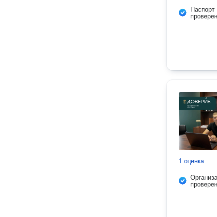
Паспорт
провере
1 оценка
Организ
провере