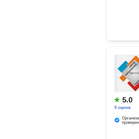
5.0
8 оценок
Организ
провере