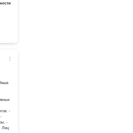
ности
ивных
-
ы. -