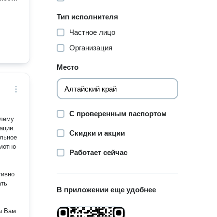
Тип исполнителя
Частное лицо
Организация
Место
С проверенным паспортом
блему
ации.
Скидки и акции
ельное
мотно
Работает сейчас
тивно
ать
В приложении еще удобнее
,
ы Вам