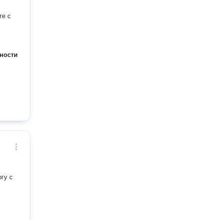
те с
ности
гу с