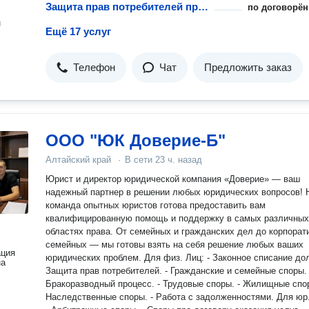
Защита прав потребителей при возврате технически сложных товаров
по договорён
н
Ещё 17 услуг
Телефон
Чат
Предложить заказ
ООО "ЮК Доверие-Б"
Алтайский край
·
В сети
23 ч. назад
Юрист и директор юридической компания «Доверие» — ваш
надежный партнер в решении любых юридических вопросов! Наша
команда опытных юристов готова предоставить вам
квалифицированную помощь и поддержку в самых различных
областях права. От семейных и гражданских дел до корпорат
семейных — мы готовы взять на себя решение любых ваших
ация
юридических проблем. Для физ. Лиц: - Законное списание долгов. -
на
Защита прав потребителей. - Гражданские и семейные споры. 
Бракоразводный процесс. - Трудовые споры. - Жилищные спор
Наследственные споры. - Работа с задолженностями. Для юр. Лиц: