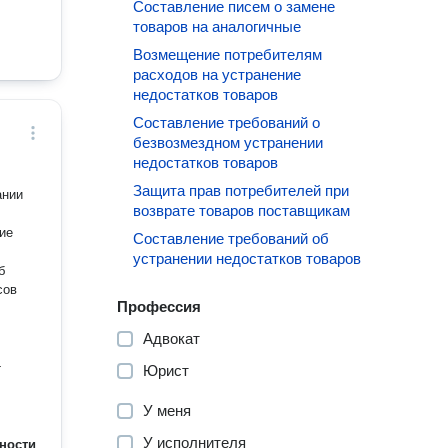
Составление писем о замене
товаров на аналогичные
Возмещение потребителям
расходов на устранение
недостатков товаров
Составление требований о
безвозмездном устранении
недостатков товаров
Защита прав потребителей при
ании
возврате товаров поставщикам
ие
Составление требований об
устранении недостатков товаров
б
сов
Профессия
Адвокат
-
Юрист
У меня
У исполнителя
ности