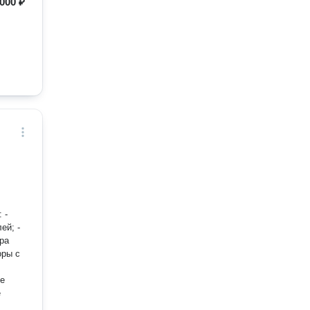
 000 ₽
 -
ей; -
ра
оры с
ое
е