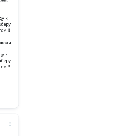
рем.
ду к
зберу
ом!!!
ности
ду к
зберу
ом!!!