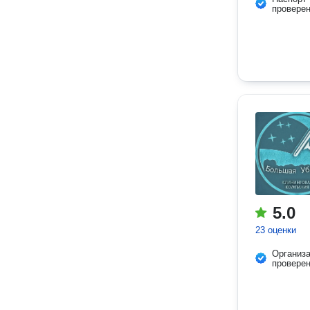
провере
5.0
23 оценки
Организ
провере