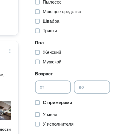
Пылесос
Моющее средство
Швабра
Тряпки
Пол
Женский
Мужской
Возраст
ом,
от
до
С примерами
У меня
У исполнителя
ности