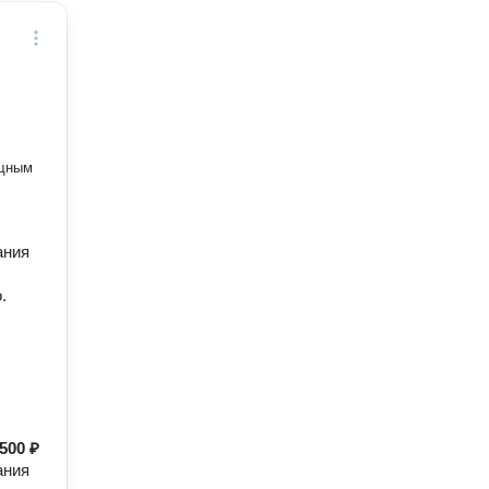
ощным
ания
.
500 ₽
ания