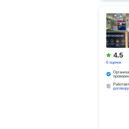
4.5
6 оценок
Организ
провере
Работае
договору