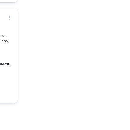
люч.
ности