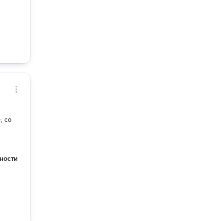
, со
ности