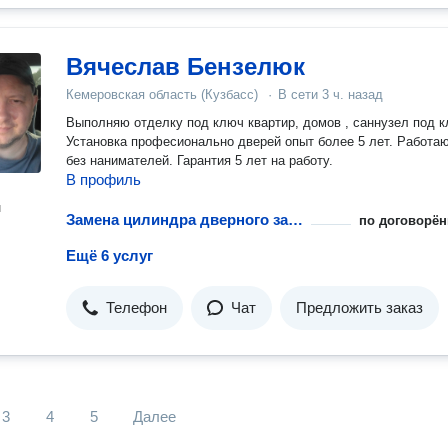
Вячеслав Бензелюк
Кемеровская область (Кузбасс)
·
В сети
3 ч. назад
Выполняю отделку под ключ квартир, домов , саннузел под к
Установка професионально дверей опыт более 5 лет. Работаю сам
без нанимателей. Гарантия 5 лет на работу.
В профиль
н
Замена цилиндра дверного замка
по договорён
Ещё 6 услуг
Телефон
Чат
Предложить заказ
3
4
5
Далее