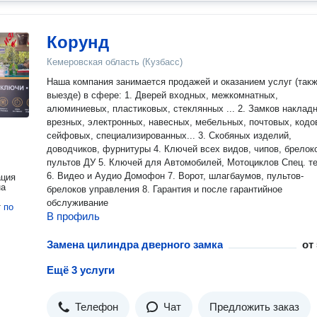
Корунд
Кемеровская область (Кузбасс)
Наша компания занимается продажей и оказанием услуг (такж
выезде) в сфере: 1. Дверей входных, межкомнатных,
алюминиевых, пластиковых, стеклянных ... 2. Замков накладных,
врезных, электронных, навесных, мебельных, почтовых, кодо
сейфовых, специализированных... 3. Скобяных изделий,
доводчиков, фурнитуры 4. Ключей всех видов, чипов, брелоков и
пультов ДУ 5. Ключей для Автомобилей, Мотоциклов Спец. техники
6. Видео и Аудио Домофон 7. Ворот, шлагбаумов, пультов-
ация
на
брелоков управления 8. Гарантия и после гарантийное
обслуживание
т
по
В профиль
Замена цилиндра дверного замка
от
Ещё 3 услуги
Телефон
Чат
Предложить заказ