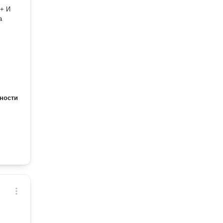
 + И
ности
,