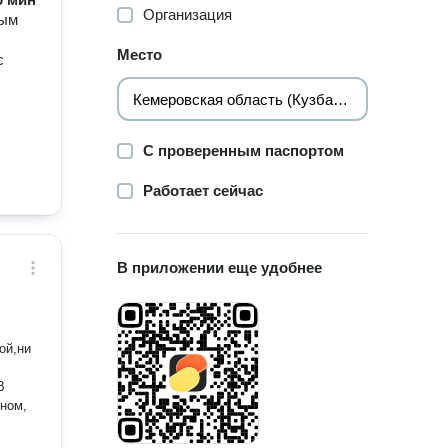
Организация
ным
Место
с
С проверенным паспортом
Работает сейчас
В приложении еще удобнее
ой,ни
В
вном,