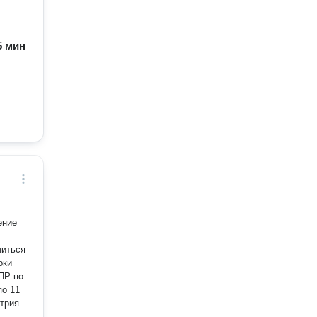
45 мин
читься
оки
етрия