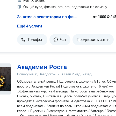
КемГУ, физик
Общий курс, физика, огэ, егэ, подготовка к экзамену
Занятие с репетитором по физике
от
1000 ₽ / 
Ещё 4 услуги
Телефон
Чат
Предложить заказ
Академия Роста
Новокузнецк, Заводской
·
В сети
2 нед. назад
Образовательный центр. Подготовка к школе на 5 Плюс Обучение
просто с Академией Роста! Подготовка к школе (от 6 лет) —
Эффективный курс на 4 месяца. На котором ваш ребёнок нау
Писать, Читать, Считать и в целом полюбит учиться. Ведь ур
проходят в интересном формате. -Подготовка к ЕГЭ / ОГЭ / ВПР по
всем предметам - Занятия по всем школьным предметам с 1 по 11
класс + Русский / Литература + Математика / Алгебра / Геом
+ Обществознание / История + Физика / Химия / Биология +