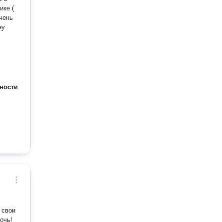
ике (
чень
ну
ности
 свои
очь!