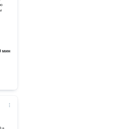
ею
м
60 мин