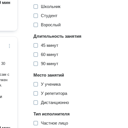
60 мин
Школьник
Студент
Взрослый
Длительность занятия
45 минут
60 минут
90 минут
 30
сам с
Место занятий
Нужен
У ученика
я.
У репетитора
и
Дистанционно
Тип исполнителя
Частное лицо
60 мин