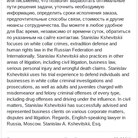
или письменно, что позволит выработать оптимальные
пути решения задачи, уточнить необходимую
информацию, определить сроки исполнения заказа,
предпочтительные способы связи, стоимость и другие
нюансы сотрудничества. Вы можете в любое удобное
для Вас время, независимо от времени суток, обратиться
по указанным на сайте контактам. Stanislav Kshevitskii
focuses on white collar crimes, extradition defense and
human rights law in the Russian Federation and
Internationally. Stanislav Kshevitskii also practices in other
areas of litigation, including civil litigation, business law,
serious personal injury and wrongful death claims. Stanislav
Kshevitskii uses his trial experience to defend individuals and
businesses in white collar criminal investigations and
prosecutions, as well as adults and juveniles charged with
misdemeanor and felony criminal offenses of every type,
including drug offenses and driving under the influence. In civil
matters, Stanislav Kshevitskii has successfully advised and
represented business clients on various corporate matters,
disputes and litigation. Regards, English-speaking lawyer in
Russia, Moscow. Stanislav A. Kshevitskii, Esq.