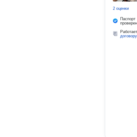
2 оценки
Паспорт
провере
Работае
договору