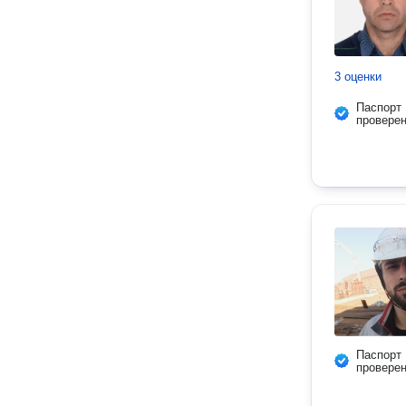
3 оценки
Паспорт
провере
Паспорт
провере