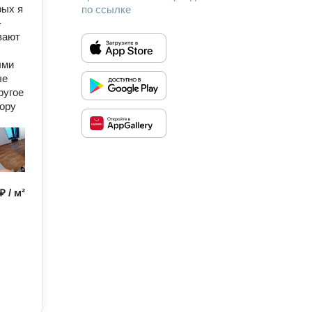
рых я
по ссылке
-
вают
ыми
ые
ругое
вору
₽ / м²