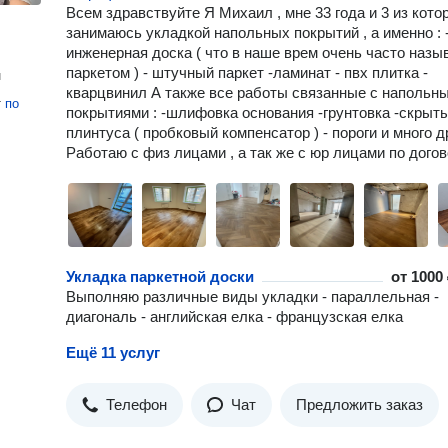
Всем здравствуйте Я Михаил , мне 33 года и 3 из кото
занимаюсь укладкой напольных покрытий , а именно : 
инженерная доска ( что в наше врем очень часто назы
паркетом ) - штучный паркет -ламинат - пвх плитка -
н
кварцвинил А также все работы связанные с напольн
т
по
покрытиями : -шлифовка основания -грунтовка -скрыт
плинтуса ( пробковый компенсатор ) - пороги и много д
Работаю с физ лицами , а так же с юр лицами по дого
Укладка паркетной доски
от
1000 
Выполняю различные виды укладки - параллельная -
диагональ - английская елка - французская елка
Ещё 11 услуг
Телефон
Чат
Предложить заказ