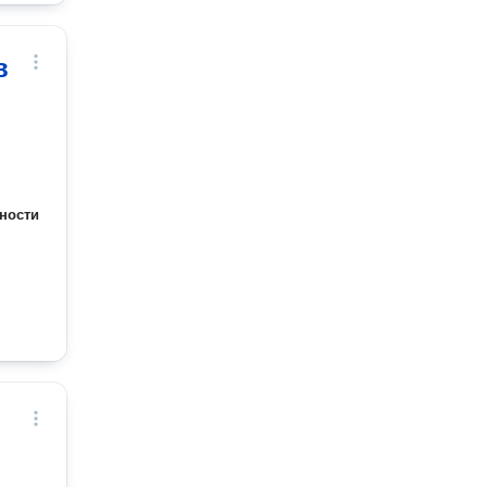
в
ности