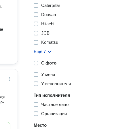
Caterpillar
,
Doosan
Hitachi
ие
JCB
Komatsu
Ещё 7
С фото
У меня
У исполнителя
Тип исполнителя
арк
Частное лицо
Организация
Место