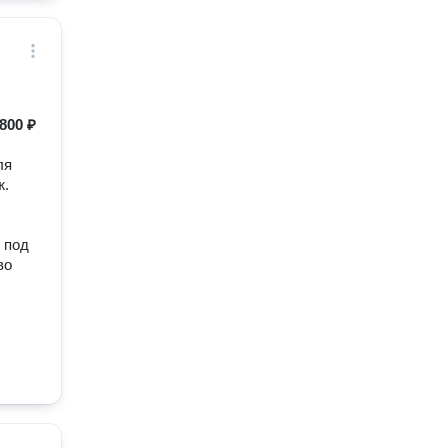
800 ₽
ля
ж.
 под
во