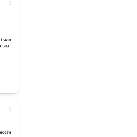
 / час
ьным
ности