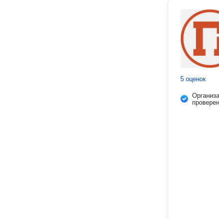
5 оценок
Организ
провере