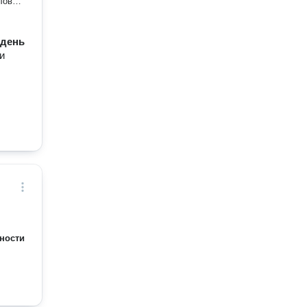
ловое
их,
/ день
и
ности