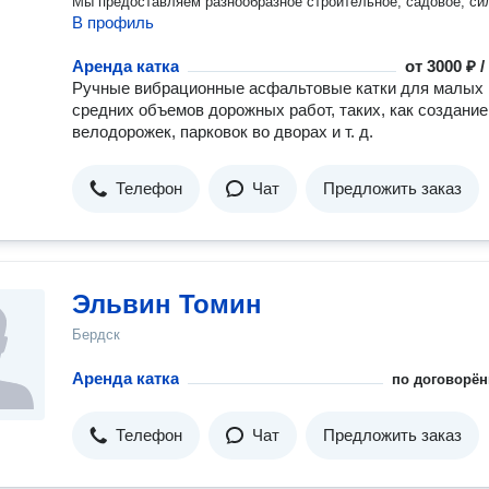
Мы предоставляем разнообразное строительное, садовое, си
В профиль
оборудование, инструмент, оснастку и расходные материалы.
Всегда в наличии на складе ГенПрокат широкий ассортимент
строительного инструмента и оборудования как для физическ
Аренда катка
от
3000 ₽ 
так и для юридических лиц.
Ручные вибрационные асфальтовые катки для малых 
средних объемов дорожных работ, таких, как создание
велодорожек, парковок во дворах и т. д.
Телефон
Чат
Предложить заказ
Эльвин Томин
Бердск
Аренда катка
по договорён
Телефон
Чат
Предложить заказ