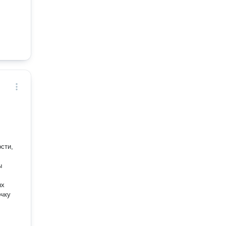
сти,
очку