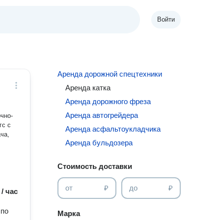
Войти
Аренда дорожной спецтехники
Аренда катка
Аренда дорожного фреза
Аренда автогрейдера
чно-
гс с
Аренда асфальтоукладчика
ча,
Аренда бульдозера
Стоимость доставки
от
₽
до
₽
 / час
 по
Марка