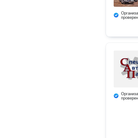
Организ
провере
Организ
провере