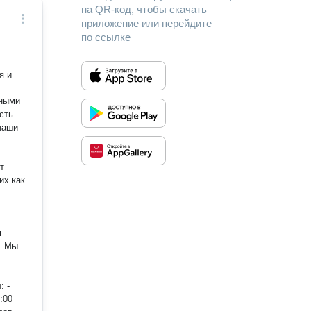
на QR-код, чтобы скачать
приложение или перейдите
по ссылке
я и
дными
сть
наши
их как
я
ы
:00