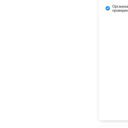
Организ
провере