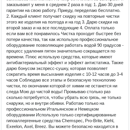
заказывают у меня в среднем 2 раза в год: 1. Даю 30 дней
гарантии на свою работу. Приеду, переделаю бесплатно.
2. Каждый клиент получает скидку на повторные чистки
этого же изделия на полгода и на год 3. Дарю скидки на
второй заказ и на все последующие 4. Оплата только
если вам всё понравилось Чистка проходит быстрее без
потери качества, так как использую профессиональное
оборудование позволяющее работать водой 90 градусов -
процесс удаления пятен значительно сокращается по
времени. Плюс использую средства, которые имеют
антибактериальный эффект и эффект антистатика. Также
дарю бонусом экспресс-сушку, которая позволяет
сократить время высыхания изделия с 10-12 часов до 3-4
часов Соблюдаю все этапы и безопасную технологию
чистки, по окончании которой от химии не останется ни
следа Мою до чистой воды! Промываю столько раз
сколько потребуется, чтобы убрать всю грязь, не только
снаружи, но и внутри обивки. Работаю только на
профессиональном Итальянском и Немецком
оборудовании Использую только сертифицированные
гипоаллергенные средства Сhеmsрес, Рrо-Вritе, Кiеhl,
Ехееlоn, Ахеl, Вrееz. Вы можете безопасно находится в