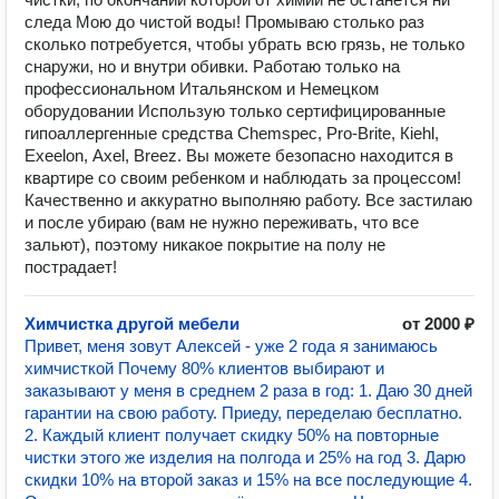
следа Мою до чистой воды! Промываю столько раз
сколько потребуется, чтобы убрать всю грязь, не только
снаружи, но и внутри обивки. Работаю только на
профессиональном Итальянском и Немецком
оборудовании Использую только сертифицированные
гипоаллергенные средства Сhеmsрес, Рrо-Вritе, Кiеhl,
Ехееlоn, Ахеl, Вrееz. Вы можете безопасно находится в
квартире со своим ребенком и наблюдать за процессом!
Качественно и аккуратно выполняю работу. Все застилаю
и после убираю (вам не нужно переживать, что все
зальют), поэтому никакое покрытие на полу не
пострадает!
Химчистка другой мебели
от 2000 ₽
Привет, меня зовут Алексей - уже 2 года я занимаюсь
химчисткой Почему 80% клиентов выбирают и
заказывают у меня в среднем 2 раза в год: 1. Даю 30 дней
гарантии на свою работу. Приеду, переделаю бесплатно.
2. Каждый клиент получает скидку 50% на повторные
чистки этого же изделия на полгода и 25% на год 3. Дарю
скидки 10% на второй заказ и 15% на все последующие 4.