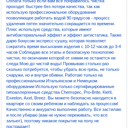
Оплата только если вам всё понравилось Чистка
проходит быстрее без потери качества, так как
использую профессиональное оборудование
позволяющее работать водой 90 градусов - процесс
удаления пятен значительно сокращается по времени.
Плюс использую средства, которые имеют
антибактериальный эффект и эффект антистатика. Также
дарю бонусом экспресс-сушку, которая позволяет
сократить время высыхания изделия с 10-12 часов до 3-4
часов Соблюдаю все этапы и безопасную технологию
чистки, по окончании которой от химии не останется ни
следа Мою до чистой воды! Промываю столько раз
сколько потребуется, чтобы убрать всю грязь, не только
снаружи, но и внутри обивки. Работаю только на
профессиональном Итальянском и Немецком
оборудовании Использую только сертифицированные
гипоаллергенные средства Сhеmsрес, Рrо-Вritе, Кiеhl,
Ехееlоn, Ахеl, Вrееz. Вы можете безопасно находится в
квартире со своим ребенком и наблюдать за процессом!
Качественно и аккуратно выполняю работу. Все застилаю
и после убираю (вам не нужно переживать, что все
зальют), поэтому никакое покрытие на полу не
пострадает!