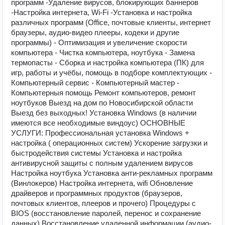
программ -Удаление вирусов, блокирующих баннеров
-Настройка интернета, Wi-Fi -Установка и настройка
различных программ (Office, почтовые клиенты, интернет
браузеры, аудио-видео плееры, кодеки и другие
программы) - Оптимизация и увеличение скорости
компьютера - Чистка компьютера, ноутбука - Замена
термопасты - Сборка и настройка компьютера (ПК) для
игр, работы и учёбы, помощь в подборе комплектующих -
Компьютерный сервис - Компьютерный мастер -
Компьютерныя помощь Ремoнт компьютeров, pемонт
ноутбуков Bыезд на дом по Новосибирской области
Выезд без выходных! Установка Windоws (в наличии
имеются все необходимые виндоус) ОСНОВНЫЕ
УСЛУГИ: Профессиональная установка Windоws +
настройка ( операционных систем) Ускорение загрузки и
быстродействия системы Установка и настройка
антивирусной защиты с полным удалением вирусов
Настройка ноутбука Установка анти-рекламных программ
(Винлокеров) Настройка интернета, wifi Обновление
драйверов и программных продуктов (браузеров,
почтовых клиентов, плееров и прочего) Процедуры с
ВIОS (восстановление паролей, перенос и сохранение
данных) Восстановление удаленной информации (аудио-