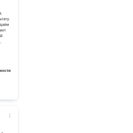
м,
ьтату.
здаём
тают
,
ности