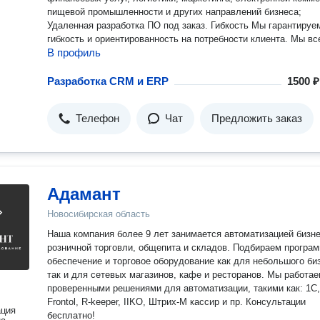
пищевой промышленности и других направлений бизнеса;
Удаленная разработка ПО под заказ. Гибкость Мы гарантируем
гибкость и ориентированность на потребности клиента. Мы вс
В профиль
работаем в атмосфере сотрудничества для успешного выпол
проекта, и делаем все, чтобы удовлетворить требования наш
клиентов. Экспертная команда разработчиков Для оказания полного
Разработка CRM и ERP
1500 ₽
спектра ИТ-услуг (включая бизнес-анализ, веб-разработку,
контроль качества и тестирование ПО на всех этапах его
Телефон
Чат
Предложить заказ
разработки), мы применяем только новейшие технологии и
популярные языки программирования. Наша команда включае
себя квалифицированных специалистов, что позволяет нам
успешно выполнять любые проекты. Применение Agile методологий
Для того, чтобы оптимизировать процесс разработки и сделат
более прозрачным для клиентов, мы строим наш рабочий про
Адамант
на основе наиболее подходящих и эффективных методологий
Новосибирская область
таких как Scrum, Kanban, Waterfall и их комбинаций.
Наша компания более 9 лет занимается автоматизацией бизнеса
розничной торговли, общепита и складов. Подбираем програ
обеспечение и торговое оборудование как для небольшого би
так и для сетевых магазинов, кафе и ресторанов. Мы работае
проверенными решениями для автоматизации, такими как: 1С,
Frontol, R-keeper, IIKO, Штрих-М кассир и пр. Консультации
ация
бесплатно!