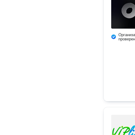
Организ
провере