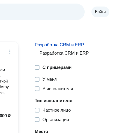
Войти
Разработка СRM и ERP
Разработка CRM и ERP
С примерами
тем
в
У меня
бству
У исполнителя
ия,
Тип исполнителя
Частное лицо
 000 ₽
Организация
Место