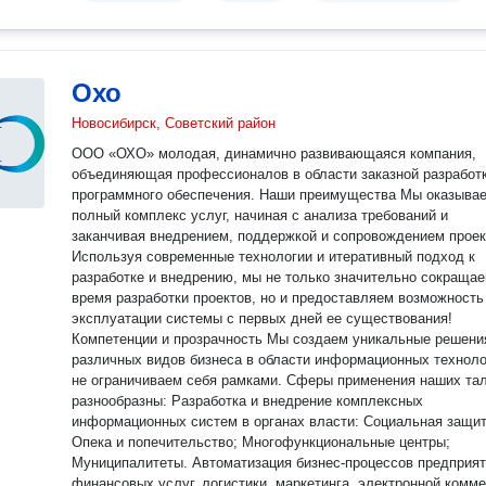
Охо
Новосибирск, Советский район
ООО «ОХО» молодая, динамично развивающаяся компания,
объединяющая профессионалов в области заказной разработ
программного обеспечения. Наши преимущества Мы оказываем
полный комплекс услуг, начиная с анализа требований и
заканчивая внедрением, поддержкой и сопровождением проек
Используя современные технологии и итеративный подход к
разработке и внедрению, мы не только значительно сокраща
время разработки проектов, но и предоставляем возможность
эксплуатации системы с первых дней ее существования!
Компетенции и прозрачность Мы создаем уникальные решения для
различных видов бизнеса в области информационных техноло
не ограничиваем себя рамками. Сферы применения наших талантов
разнообразны: Разработка и внедрение комплексных
информационных систем в органах власти: Социальная защит
Опека и попечительство; Многофункциональные центры;
Муниципалитеты. Автоматизация бизнес-процессов предприят
финансовых услуг, логистики, маркетинга, электронной комме