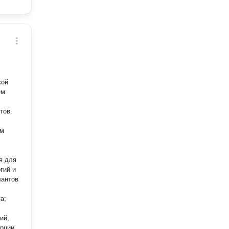
кой
тов.
ем
гий и
а;
ий,
рции,