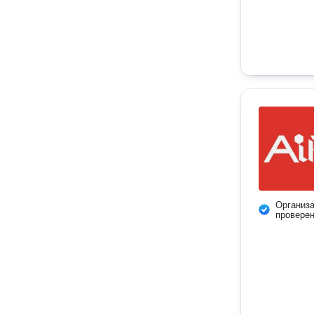
Организ
провере