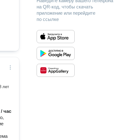
Наведите камеру вашего телефона
на QR-код, чтобы скачать
приложение или перейдите
по ссылке
 / час
о,
ие
тема