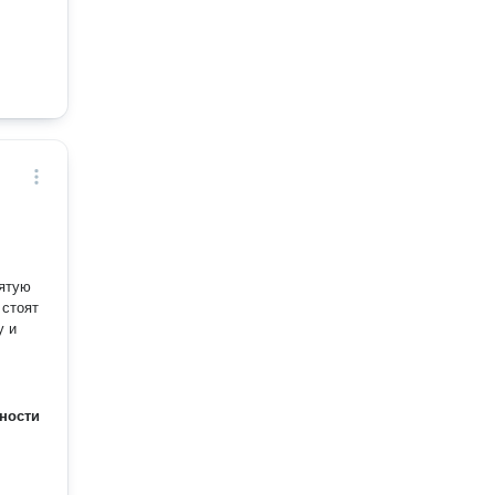
зятую
 стоят
у и
ности