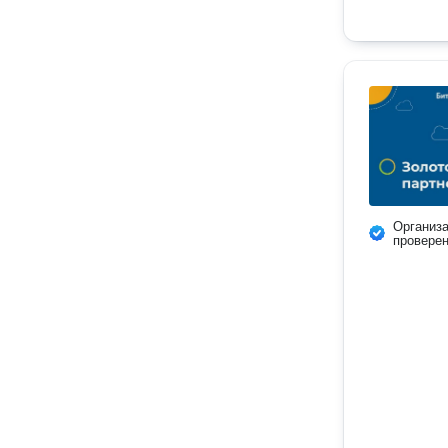
Организ
провере