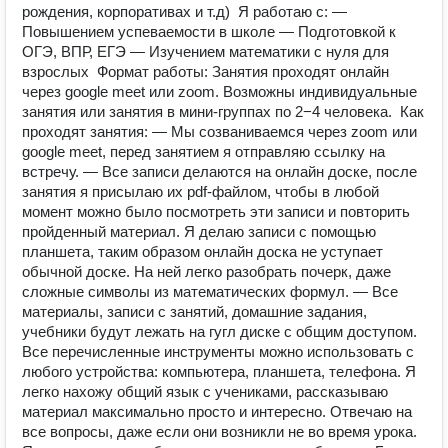
рождения, корпоративах и т.д) ️ Я работаю с: —
Повышением успеваемости в школе — Подготовкой к
ОГЭ, ВПР, ЕГЭ — Изучением математики с нуля для
взрослых ️ Формат работы: Занятия проходят онлайн
через google meet или zoom. Возможны индивидуальные
занятия или занятия в мини-группах по 2−4 человека. ️ Как
проходят занятия: — Мы созваниваемся через zoom или
google meet, перед занятием я отправляю ссылку на
встречу. — Все записи делаются на онлайн доске, после
занятия я присылаю их pdf-файлом, чтобы в любой
момент можно было посмотреть эти записи и повторить
пройденный материал. Я делаю записи с помощью
планшета, таким образом онлайн доска не уступает
обычной доске. На ней легко разобрать почерк, даже
сложные символы из математических формул. — Все
материалы, записи с занятий, домашние задания,
учебники будут лежать на гугл диске с общим доступом.
Все перечисленные инструменты можно использовать с
любого устройства: компьютера, планшета, телефона. Я
легко нахожу общий язык с учениками, рассказываю
материал максимально просто и интересно. Отвечаю на
все вопросы, даже если они возникли не во время урока.