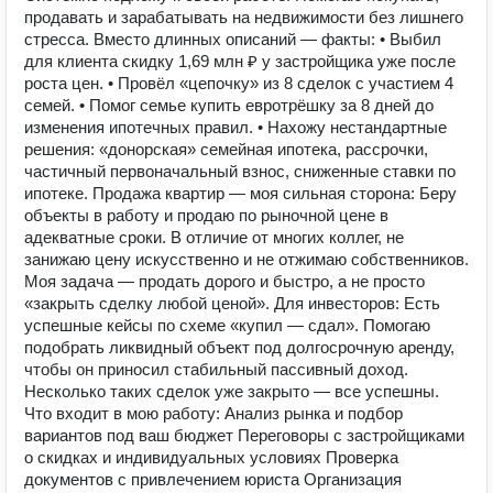
продавать и зарабатывать на недвижимости без лишнего
стресса. Вместо длинных описаний — факты: • Выбил
для клиента скидку 1,69 млн ₽ у застройщика уже после
роста цен. • Провёл «цепочку» из 8 сделок с участием 4
семей. • Помог семье купить евротрёшку за 8 дней до
изменения ипотечных правил. • Нахожу нестандартные
решения: «донорская» семейная ипотека, рассрочки,
частичный первоначальный взнос, сниженные ставки по
ипотеке. Продажа квартир — моя сильная сторона: Беру
объекты в работу и продаю по рыночной цене в
адекватные сроки. В отличие от многих коллег, не
занижаю цену искусственно и не отжимаю собственников.
Моя задача — продать дорого и быстро, а не просто
«закрыть сделку любой ценой». Для инвесторов: Есть
успешные кейсы по схеме «купил — сдал». Помогаю
подобрать ликвидный объект под долгосрочную аренду,
чтобы он приносил стабильный пассивный доход.
Несколько таких сделок уже закрыто — все успешны.
Что входит в мою работу: Анализ рынка и подбор
вариантов под ваш бюджет Переговоры с застройщиками
о скидках и индивидуальных условиях Проверка
документов с привлечением юриста Организация