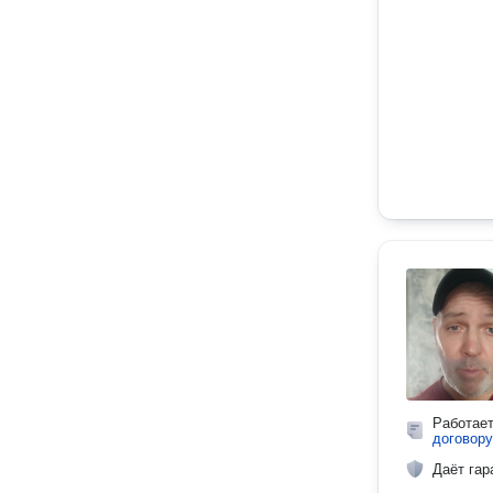
Работае
договору
Даёт гар