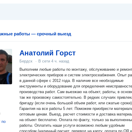
ажные работы — срочный выезд
Анатолий Горст
Бердск
·
В сети
4 ч. назад
Выполним любые работы по монтажу, обслуживанию и ремон
электрических приборов и систем электросеабжения. Опыт р
в данной сфере с 2012 года. В наличие все необходимые
инструменты и оборудование для определения неисправносте
производства работ. Сам выезжаю на объект, работы, в осно
так же произвожу самостоятельно. В редких случаях привле
бригаду (если очень большой объем работ, или сжатые сроки)
Гарантия на все работы 5 лет. Поможем приобрести материал
н
оптовым ценам. Выезд, расчет стоимости и доставка материа
на объект бесплатно. Оплата по факту, только за выполненн
т
по
работы. Оплатить наши услуги возможно любым удобным
способом (наличный расчет, перевод на карту, оплата по QR к