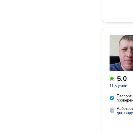
5.0
11 оценок
Паспорт
провере
Работае
договору