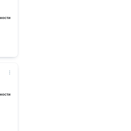
ности
ности