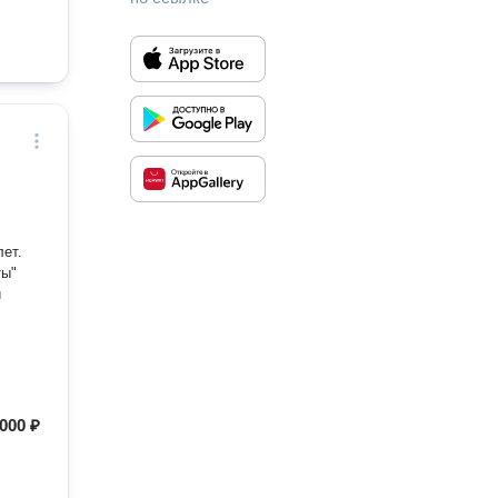
лет.
ты"
и
000 ₽