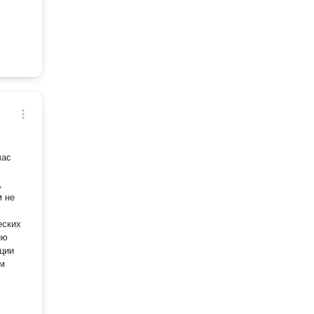
час
,
еских
ию
ции
ам