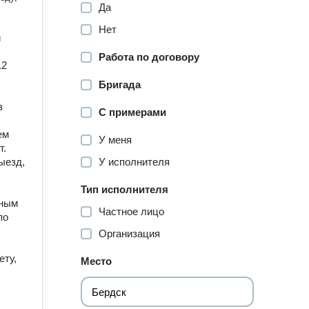
Да
Нет
и
Работа по договору
12
Бригада
в
С примерами
ем
У меня
т.
ыезд,
У исполнителя
Тип исполнителя
бным
Частное лицо
по
Организация
ету,
Место