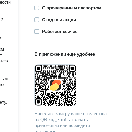
ности
и
С проверенным паспортом
12
Скидки и акции
Работает сейчас
в
ем
В приложении еще удобнее
т.
ыезд,
бным
по
ету,
Наведите камеру вашего телефона
на QR-код, чтобы скачать
приложение или перейдите
по ссылке