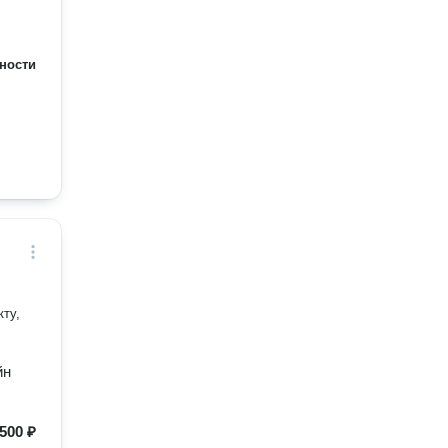
ности
кту,
йн
500 ₽