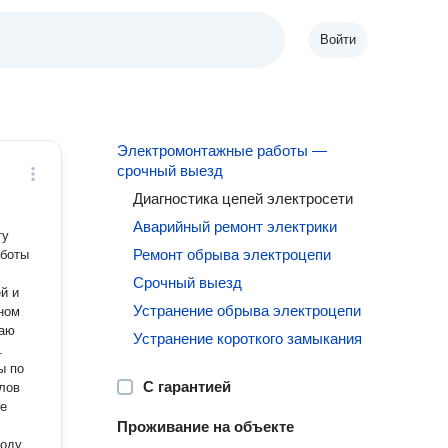
Войти
Электромонтажные работы —
срочный выезд
Диагностика цепей электросети
Аварийный ремонт электрики
ту
Ремонт обрыва электроцепи
аботы
Срочный выезд
й и
Устранение обрыва электроцепи
вном
каю
Устранение короткого замыкания
.
ы по
С гарантией
лов
ые
Проживание на объекте
оду,