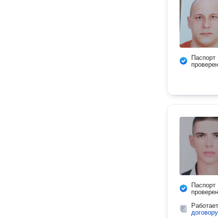
Паспорт
провере
Паспорт
провере
Работае
договору