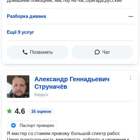
Домашний помощник, мастер на час,бригада,русские
Разборка дивана
—
Ещё 9 услуг
Позвонить
Чат
Александр Геннадьевич
Струначёв
Бердск
4.6
16 оценок
Паспорт проверен
Я мастер со стажем провожу большой спектр работ.
Ценю пунктуальность,вежливость,доброту и увожение к