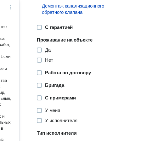
Демонтаж канализационного
обратного клапана
стве
С гарантией
иск
Проживание на объекте
абот,
Да
. Если
Нет
ре и
Работа по договору
ства
Бригада
:
ир,
С примерами
льные,
х
У меня
х и
У исполнителя
льных
Тип исполнителя
ий.