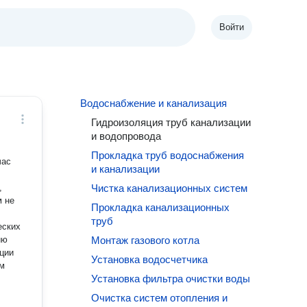
Войти
Водоснабжение и канализация
Гидроизоляция труб канализации
и водопровода
Прокладка труб водоснабжения
час
и канализации
,
Чистка канализационных систем
Прокладка канализационных
труб
еских
ию
Монтаж газового котла
ции
Установка водосчетчика
ам
Установка фильтра очистки воды
Очистка систем отопления и