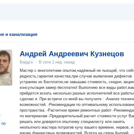
е и канализация
Андрей Андреевич Кузнецов
Бердск
·
В сети
1 нед. назад
Мастер с многолетним опытом,надёжный не пьющий, что сей
редкость,гарантия качества,при случае выявления дефектов
устраняю их Бесплатно,не завышаю стоимость, скидки, акции
консультация замер бесплатно! Выполняю все виды работ,вам не
прийдется искать несколько разных исполнителей все работы
сделаю я. При встречи со мной вы получите : -Анализ технич
возможностей. -Рекомендации по оптимальному использован
пространства. -Расчетное время ремонтных работ -Рекоменда
н
по материалам -Предварительный расчет стоимости услуг В
решать или доверится опытному специалисту или нанять
т
по
неопытного мастера потратив кучу вашего времени, нервов, и
ваших финансовых возможностей. Всегда на связи Андрей