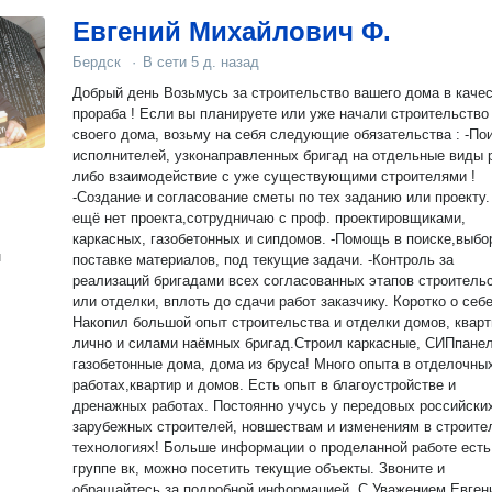
Евгений Михайлович Ф.
Бердск
·
В сети
5 д. назад
Добрый день Возьмусь за строительство вашего дома в каче
прораба ! Если вы планируете или уже начали строительство
своего дома, возьму на себя следующие обязательства : -По
исполнителей, узконаправленных бригад на отдельные виды р
либо взаимодействие с уже существующими строителями !
-Создание и согласование сметы по тех заданию или проекту
ещё нет проекта,сотрудничаю с проф. проектировщиками,
каркасных, газобетонных и сипдомов. -Помощь в поиске,выбо
н
поставке материалов, под текущие задачи. -Контроль за
реализаций бригадами всех согласованных этапов строитель
или отделки, вплоть до сдачи работ заказчику. Коротко о себе
Накопил большой опыт строительства и отделки домов, кварт
лично и силами наёмных бригад.Строил каркасные, СИПпане
газобетонные дома, дома из бруса! Много опыта в отделочны
работах,квартир и домов. Есть опыт в благоустройстве и
дренажных работах. Постоянно учусь у передовых российски
зарубежных строителей, новшествам и изменениям в строите
технологиях! Больше информации о проделанной работе есть в
группе вк, можно посетить текущие объекты. Звоните и
обращайтесь за подробной информацией. С Уважением Евген