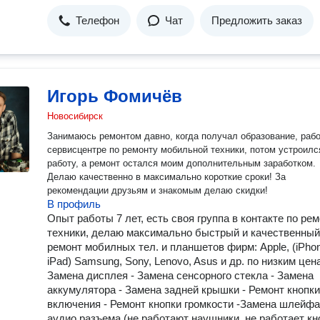
Телефон
Чат
Предложить заказ
Игорь Фомичёв
Новосибирск
Занимаюсь ремонтом давно, когда получал образование, рабо
сервисцентре по ремонту мобильной техники, потом устроилс
работу, а ремонт остался моим дополнительным заработком.
Делаю качественно в максимально короткие сроки! За
рекомендации друзьям и знакомым делаю скидки!
В профиль
Опыт работы 7 лет, есть своя группа в контакте по ре
техники, делаю максимально быстрый и качественный
ремонт мобилных тел. и планшетов фирм: Apple, (iPho
iPad) Samsung, Sony, Lenovo, Asus и др. по низким цена
Замена дисплея - Замена сенсорного стекла - Замена
аккумулятора - Замена задней крышки - Ремонт кнопки
включения - Ремонт кнопки громкости -Замена шлейфа
аудио разъема (не работают наушники, не работает кн