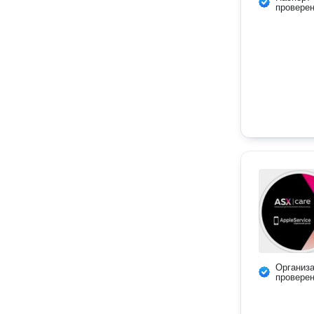
провере
Организ
провере