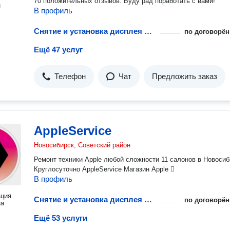
70 положительных отзывов. Буду рад поработать с вами!
н
В профиль
Снятие и установка дисплея в сборе телефона или планшета
по договорён
Ещё 47 услуг
Телефон
Чат
Предложить заказ
AppleService
Новосибирск, Советский район
Ремонт техники Apple любой сложности 11 салонов в Новосиб
Круглосуточно AppleService Магазин Apple 
В профиль
ация
Снятие и установка дисплея в сборе телефона или планшета
по договорён
на
Ещё 53 услуги