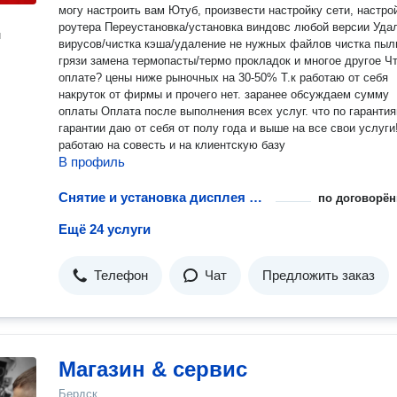
могу настроить вам Ютуб, произвести настройку сети, настро
роутера Переустановка/установка виндовс любой версии Удаление
н
вирусов/чистка кэша/удаление не нужных файлов чистка пыли/
грязи замена термопасты/термо прокладок и многое другое Что по
оплате? цены ниже рыночных на 30-50% Т.к работаю от себя
накруток от фирмы и прочего нет. заранее обсуждаем сумму
оплаты Оплата после выполнения всех услуг. что по гарантиям?
гарантии даю от себя от полу года и выше на все свои услуги
работаю на совесть и на клиентскую базу
В профиль
Снятие и установка дисплея в сборе телефона или планшета
по договорён
Ещё 24 услуги
Телефон
Чат
Предложить заказ
Магазин & сервис
Бердск