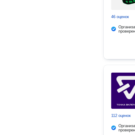
46 оценок
Организ
провере
112 оценок
Организ
провере