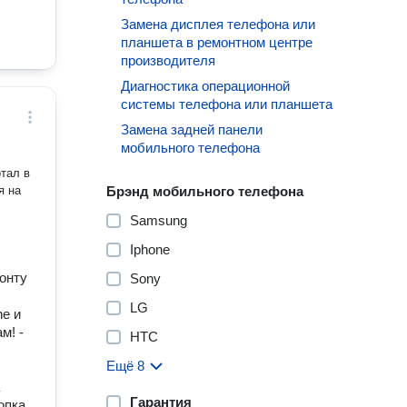
Замена дисплея телефона или
планшета в ремонтном центре
производителя
Диагностика операционной
системы телефона или планшета
Замена задней панели
мобильного телефона
тал в
я на
Брэнд мобильного телефона
Samsung
Iphone
монту
Sony
LG
ne и
м! -
HTC
Ещё 8
Гарантия
опка