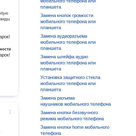
мобильного телефона или
планшета
юбую
Замена кнопок громкости
мобильного телефона или
планшета
Замена аудиоразъема
арок!
мобильного телефона или
планшета
ности
арок!
Замена шлейфа аудио
мобильного телефона или
планшета
Установка защитного стекла
мобильного телефона или
планшета
Замена разъема
наушников мобильного телефона
Замена кнопки беззвучного
режима мобильного телефона
Замена кнопки home мобильного
в
телефона