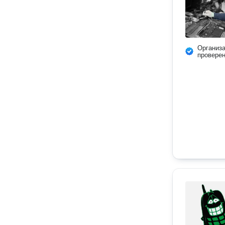
Организ
провере