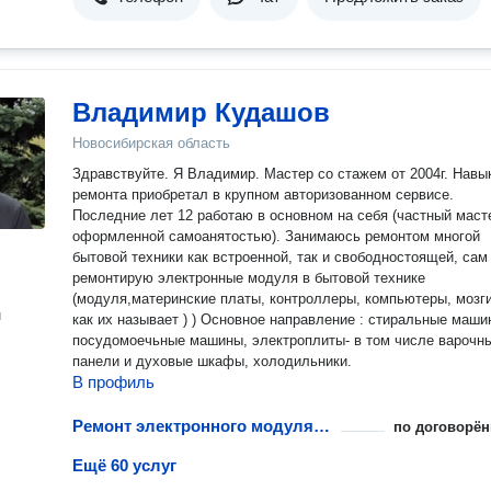
Владимир Кудашов
Новосибирская область
Здравствуйте. Я Владимир. Мастер со стажем от 2004г. Навыки
ремонта приобретал в крупном авторизованном сервисе.
Последние лет 12 работаю в основном на себя (частный масте
оформленной самоанятостью). Занимаюсь ремонтом многой
бытовой техники как встроенной, так и свободностоящей, сам
ремонтирую электронные модуля в бытовой технике
(модуля,материнские платы, контроллеры, компьютеры, мозги
н
как их называет ) ) Основное направление : стиральные маши
посудомоечьные машины, электроплиты- в том числе варочные
панели и духовые шкафы, холодильники.
В профиль
Ремонт электронного модуля управления посудомоечной машины
по договорён
Ещё 60 услуг