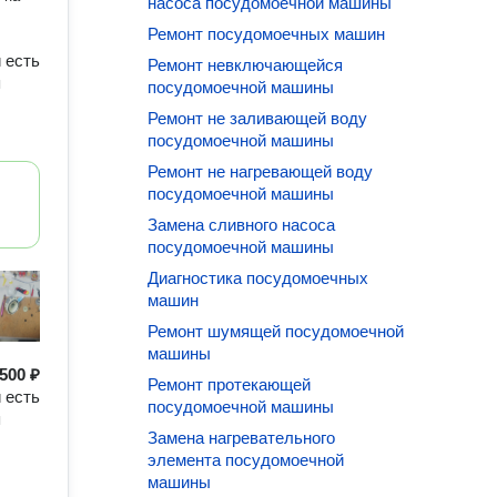
насоса посудомоечной машины
Ремонт посудомоечных машин
 есть
Ремонт невключающейся
я
посудомоечной машины
Ремонт не заливающей воду
посудомоечной машины
Ремонт не нагревающей воду
посудомоечной машины
Замена сливного насоса
посудомоечной машины
Диагностика посудомоечных
машин
Ремонт шумящей посудомоечной
машины
500 ₽
Ремонт протекающей
 есть
посудомоечной машины
я
Замена нагревательного
элемента посудомоечной
машины