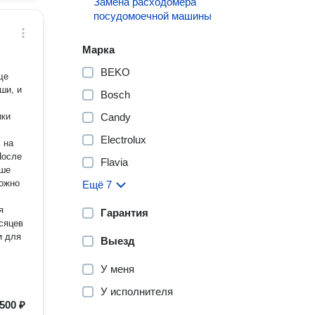
Замена расходомера
посудомоечной машины
Марка
BEKO
ще
ши, и
Bosch
ики
Candy
Electrolux
 на
Flavia
ьше
можно
Ещё 7
Гарантия
есяцев
Выезд
У меня
У исполнителя
500 ₽