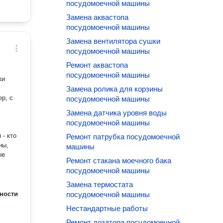
посудомоечной машины
Замена аквастопа
посудомоечной машины
Замена вентилятора сушки
посудомоечной машины
Ремонт аквастопа
посудомоечной машины
Замена ролика для корзины
р, с
посудомоечной машины
Замена датчика уровня воды
посудомоечной машины
 - кто
Ремонт патрубка посудомоечной
ны,
машины
Ремонт стакана моечного бака
посудомоечной машины
Замена термостата
ности
посудомоечной машины
Нестандартные работы
Ремонт дозатора посудомоечной