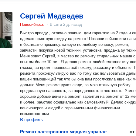
Сергей Медведев
Новосибирск
·
В сети
2 д. назад
Быстро приеду , отлично починю, дам гарантию на 2 года и е
сделаю приятную скидку на ремонт! Позвони сейчас или напи
я бесплатно проконсультирую по любому вопросу, ремонт,
запчасти, покупка новой техники, установка, продажа бу техн
Меня зовут Сергей, я мастер по ремонту стиральных машин с
опытом более 10 лет. Я делаю ремонт любой сложности у вас
глазах, во время процесса всё покажу, расскажу и объясню. После
ремонта проконсультирую вас по тому как пользоваться дал
н
вашей помощницей так что бы она вам прослужила еще как 
дольше Меня рекомендуют люди, за мою отличную работу
проделанную на совесть, за порядочность и честность. У меня
хорошие добрые цены на ремонт, гарантия на ремонт от 12 м
и более, работаю официально как самозанятый. Делаю скидки для
пенсионеров и людей с ограниченными финансовыми
возможностями.
В профиль
Ремонт электронного модуля управления посудомоечной машины
от