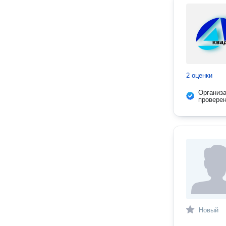
2 оценки
Организ
провере
Новый