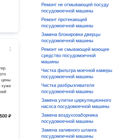
Ремонт не отмывающей посуду
посудомоечной машины
Ремонт протекающей
посудомоечной машины
Замена блокировки дверцы
посудомоечной машины
Ремонт не смывающей моющее
средство посудомоечной
машины
теp.
Чистка фильтра моечной камеры
этo
посудомоечной машины
Чистка разбрызгивателя
e хужe
посудомоечной машины
воей
Замена улитки циркуляционного
насоса посудомоечной машины
Замена воздухозаборника
500 ₽
посудомоечной машины
Замена заливного шланга
посудомоечной машины