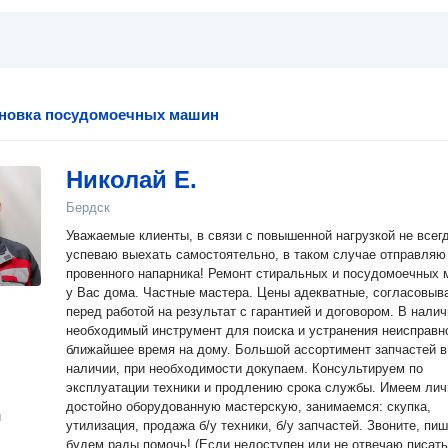
ановка посудомоечных машин
Николай Е.
Бердск
Уважаемые клиенты, в связи с повышенной нагрузкой не всег
успеваю выехать самостоятельно, в таком случае отправляю
провенного напарника! Ремонт стиральных и посудомоечных машин
у Вас дома. Частные мастера. Цены адекватные, согласовываем
перед работой на результат с гарантией и договором. В наличии
необходимый инструмент для поиска и устранения неисправн
ближайшее время на дому. Большой ассортимент запчастей в
наличии, при необходимости докупаем. Консультируем по
эксплуатации техники и продлению срока службы. Имеем лич
достойно оборудованную мастерскую, занимаемся: скупка,
н
утилизация, продажа б/у техники, б/у запчастей. Звоните, пишите,
будем рады помочь! (Если недоступен или не отвечаю писать