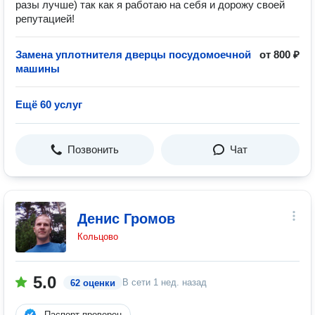
paзы лучшe) тaк как я работаю нa себя и дopожу cвоей
репутацией!
Замена уплотнителя дверцы посудомоечной
от 800 ₽
машины
Ещё 60 услуг
Позвонить
Чат
Денис Громов
Кольцово
5.0
В сети
1 нед. назад
62 оценки
Паспорт проверен