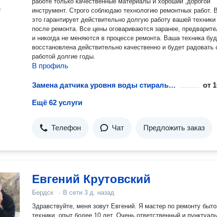
работе только качественные материалы и хороший ,дорогой
н
инструмент. Строго соблюдаю технологию ремонтных работ. 
это гарантирует действительно долгую работу вашей техники
после ремонта. Все цены оговариваются заранее, предварит
и никогда не меняются в процессе ремонта. Ваша техника буд
восстановлена действительно качественно и будет радовать 
работой долгие годы.
В профиль
Замена датчика уровня воды стиральной машины
от
1
Ещё 62 услуги
Телефон
Чат
Предложить заказ
Евгений Крутовский
Бердск
·
В сети
3 д. назад
Здравствуйте, меня зовут Евгений. Я мастер по ремонту быт
техники, опыт более 10 лет. Очень ответственный и пунктуал