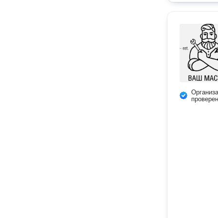
Организ
провере