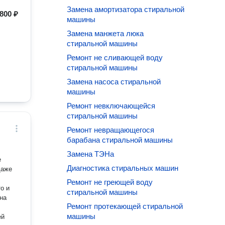
Замена амортизатора стиральной
800 ₽
машины
Замена манжета люка
стиральной машины
Ремонт не сливающей воду
стиральной машины
Замена насоса стиральной
машины
Ремонт невключающейся
стиральной машины
Ремонт невращающегося
барабана стиральной машины
Замена ТЭНа
е
Диагностика стиральных машин
даже
Ремонт не греющей воду
о и
стиральной машины
 на
Ремонт протекающей стиральной
машины
ей