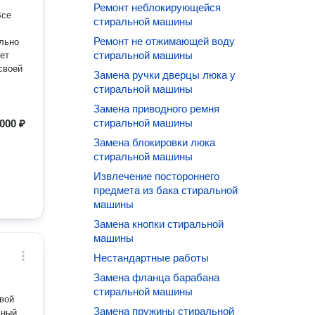
Ремонт неблокирующейся
Все
стиральной машины
Ремонт не отжимающей воду
ельно
стиральной машины
ет
своей
Замена ручки дверцы люка у
стиральной машины
Замена приводного ремня
стиральной машины
000 ₽
Замена блокировки люка
стиральной машины
Извлечение постороннего
предмета из бака стиральной
машины
Замена кнопки стиральной
машины
Нестандартные работы
Замена фланца барабана
стиральной машины
овой
Замена пружины стиральной
ьный