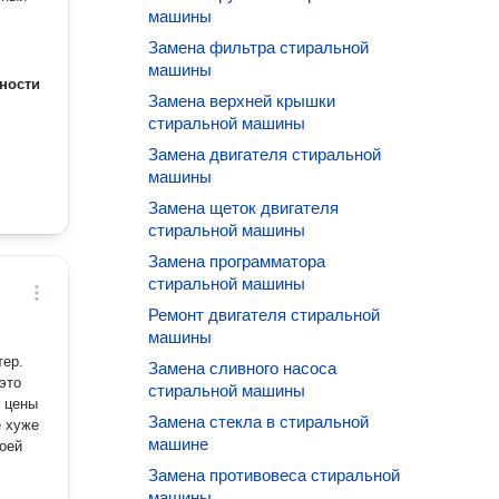
машины
Замена фильтра стиральной
машины
ности
Замена верхней крышки
стиральной машины
Замена двигателя стиральной
машины
Замена щеток двигателя
стиральной машины
Замена программатора
стиральной машины
Ремонт двигателя стиральной
машины
теp.
Замена сливного насоса
этo
стиральной машины
Замена стекла в стиральной
e хужe
машине
воей
Замена противовеса стиральной
машины