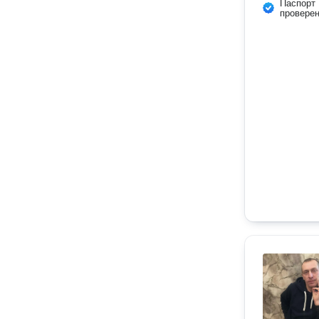
Паспорт
провере