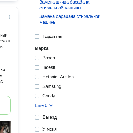
Замена шкива барабана
стиральной машины
Замена барабана стиральной
машины
тный
Гарантия
ремонт
ых
Марка
Bosch
Indesit
тво
е
Hotpoint-Ariston
ас
Samsung
Candy
Ещё 6
Выезд
У меня