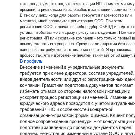
готовлю документы так, что регистрация ИП занимает миним
времени, а риск отказа из-за ошибок в заявлении сводится к 
В тех случаях, когда для работы требуется партнерство или
масштаб, мной проводится регистрация ООО. При этом
регистрация ООО включает в себя подбор ОКВЭД и подготов
устава, чтобы вы могли сразу приступить к сделкам. Помните
регистрация ИП или создание компании - это только первый ша
помогу сделать его уверенно. Сразу после открытия бизнеса вам
наверняка потребуется изготовление печатей. Я организовал
процесс так, что изготовление печатей занимает от 60 минут, 
В профиль
получаете качественное клише, которое не размазывает черн
Заказывая изготовление печатей у меня, вы можете выбрать
Внесение изменений в учредительные документы
удобную автоматическую оснастку, которая прослужит неско
требуется при смене директора, состава учредителей,
лет. Часто изготовление печатей требуется срочно при утере 
видов деятельности или других регистрационных дан
износе старого штампа - в таких ситуациях я тоже прихожу на
компании. Грамотная подготовка документов помогает
помощь. Важно понимать, что изготовление печатей - это не 
избежать отказов со стороны налоговой инспекции и
формальность, а защита ваших документов от подделок. Когда
ускоряет процесс регистрации изменений. Изменение
бизнес запущен, на первый план выходит бухгалтерское
юридического адреса проводится с учетом актуальны
обслуживание. Я беру на себя бухгалтерское обслуживание т
требований ФНС и особенностей конкретной
чтобы вы могли забыть о календаре отчетности и спокойно
организационно-правовой формы бизнеса. Клиент пол
заниматься продажами. Мое бухгалтерское обслуживание по
полное сопровождение процедуры – от консультации 
предпринимателям экономить на штатном бухгалтере до 40%
подготовки заявлений до проверки документов перед
бюджета в месяц. В рамках услуги «бухгалтерское обслужив
подачей. Регистрация изменений в уставе ООО и друг