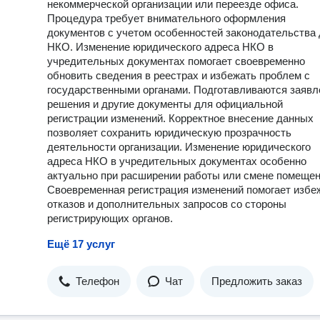
некоммерческой организации или переезде офиса.
бизнес на удаленное бухгалтерское обслуживание. Работаю 
Процедура требует внимательного оформления
результат и всегда довожу дело до конца!
документов с учетом особенностей законодательства
НКО. Изменение юридического адреса НКО в
учредительных документах помогает своевременно
обновить сведения в реестрах и избежать проблем с
государственными органами. Подготавливаются заявл
решения и другие документы для официальной
регистрации изменений. Корректное внесение данных
позволяет сохранить юридическую прозрачность
деятельности организации. Изменение юридического
адреса НКО в учредительных документах особенно
актуально при расширении работы или смене помещен
Своевременная регистрация изменений помогает избе
отказов и дополнительных запросов со стороны
регистрирующих органов.
Ещё 17 услуг
Телефон
Чат
Предложить заказ