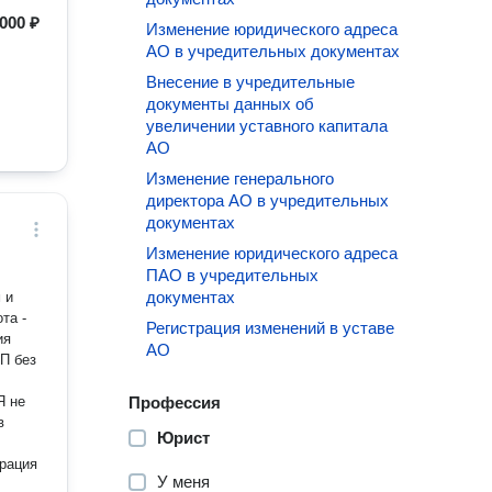
000 ₽
Изменение юридического адреса
АО в учредительных документах
Внесение в учредительные
документы данных об
увеличении уставного капитала
АО
Изменение генерального
директора АО в учредительных
документах
Изменение юридического адреса
ПАО в учредительных
документах
 и
та -
Регистрация изменений в уставе
ия
АО
П без
Я не
Профессия
в
Юрист
У меня