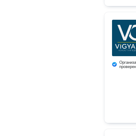
Организ
провере