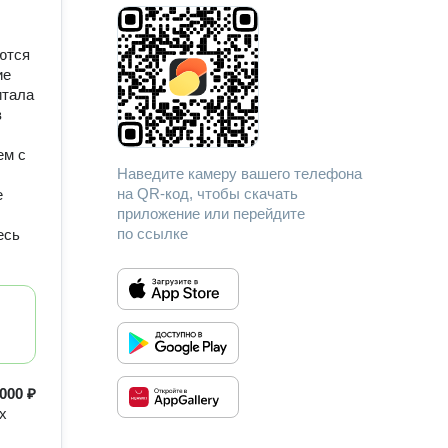
аше
ются
ьная
ие
ной
итала
к на
в
сть,
сти
оим
ем с
ти в
Наведите камеру вашего телефона
.
ирмы
на QR-код, чтобы скачать
е
ая
приложение или перейдите
по ссылке
есь
и вам
ь так,
с
000 ₽
шу
х
О,
и ваш