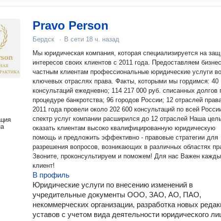
Pravo Person
Бердск
·
В сети
18 ч. назад
Мы юридическая компания, которая специализируется на защ
интересов своих клиентов с 2011 года. Предоставляем бизнес
частным клиентам профессиональные юридические услуги во
ключевых отраслях права. Факты, которыми мы гордимся: 40
консультаций ежедневно; 114 217 000 руб. списанных долгов по
процедуре банкротства; 96 городов России; 12 отраслей права. С
2011 года провели около 202 600 консультаций по всей России
спектр услуг компании расширился до 12 отраслей Наша цель
ация
на
оказать клиентам высоко квалифицированную юридическую
помощь и предложить эффективно - правовые стратегии для
разрешения вопросов, возникающих в различных областях пр
Звоните, проконсультируем и поможем! Для нас Важен кажд
клиент!
В профиль
Юридические услуги по внесению изменений в
учредительные документы ООО, ЗАО, АО, ПАО,
некоммерческих организации, разработка новых реда
уставов с учетом вида деятельности юридического ли