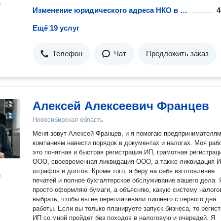
н
Изменение юридического адреса НКО в учредительных документах
4
Ещё 19 услуг
Телефон
Чат
Предложить заказ
Алексей Алексеевич Францев
Новосибирская область
Меня зовут Алексей Францев, и я помогаю предпринимателям
компаниям навести порядок в документах и налогах. Моя рабо
это понятная и быстрая регистрация ИП, грамотная регистрац
ООО, своевременная ликвидация ООО, а также ликвидация И
штрафов и долгов. Кроме того, я беру на себя изготовление
н
печатей и полное бухгалтерское обслуживание вашего дела. 
просто оформляю бумаги, а объясняю, какую систему налого
выбрать, чтобы вы не переплачивали лишнего с первого дня
работы. Если вы только планируете запуск бизнеса, то регистрация
ИП со мной пройдет без походов в налоговую и очередей. Я