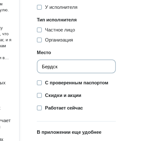
ум
У исполнителя
нулю.
Тип исполнителя
ку
Частное лицо
, что
Организация
г, и я
Место
и вы
ила.
лько
или
ных
С проверенным паспортом
просто
Скидки и акции
х
Работает сейчас
ак,
учает
могает
и
В приложении еще удобнее
ание»
их