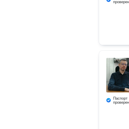
провере
Паспорт
провере