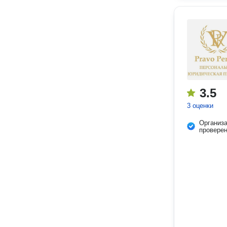
3.5
3 оценки
Организ
провере