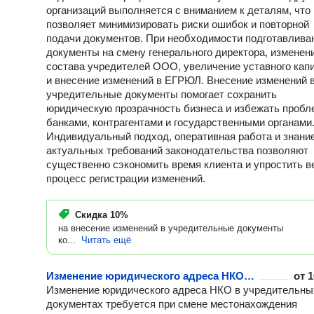
я сам общаюсь с налоговой и отвечаю на их запросы. Если в
организаций выполняется с вниманием к деталям, что
бухгалтерское обслуживание настроено правильно, то риск
позволяет минимизировать риски ошибок и повторной
блокировки счетов по 115-ФЗ практически исчезает. Бывают
подачи документов. При необходимости подготавлива
ситуации, когда проект нужно закрыть, и здесь важна правил
документы на смену генерального директора, изменен
ликвидация ИП. Я слежу, чтобы ликвидация ИП прошла с пол
состава учредителей ООО, увеличение уставного кап
сверкой по взносам, иначе долги могут «повиснуть» на вас ка
и внесение изменений в ЕГРЮЛ. Внесение изменений 
физлице. Если же ваша компания больше не ведет деятельно
учредительные документы помогает сохранить
то официальная ликвидация ООО избавит вас от необходимо
сдавать пустые отчеты. Постепенная ликвидация ООО под м
юридическую прозрачность бизнеса и избежать пробл
контролем защитит директора от субсидиарной ответственнос
банками, контрагентами и государственными органами
будущем. Я гарантирую, что ликвидация ИП или закрытие ф
Индивидуальный подход, оперативная работа и знани
пройдут в строгом соответствии с законом. Помните: затянут
актуальных требований законодательства позволяют
ликвидация ООО может привести к штрафам, поэтому лучше
существенно сэкономить время клиента и упростить в
закрыть все вопросы вовремя. Я работаю через современные
процесс регистрации изменений.
электронные сервисы, поэтому регистрация ООО, подготовка
документов или ликвидация ИП возможны дистанционно. Есл
нужно надежное бухгалтерское обслуживание или срочное
Скидка
10%
изготовление печатей, я всегда на связи. Моя задача - сделат
на внесение изменений в учредительные документы
ко...
Читать ещё
чтобы регистрация ИП или ликвидация ООО не отнимали у ва
нервы. Я дорожу своей репутацией и выстраиваю честные
отношения с каждым клиентом. Нужна консультация? Позвоните по
Изменение юридического адреса НКО в учредительных документах
от
1
номеру в профиле или напишите в мессенджер. Обсудим ва
Изменение юридического адреса НКО в учредительны
ситуацию, и я сразу скажу, как пройдет ваша регистрация ОО
документах требуется при смене местонахождения
сколько будет стоить изготовление печатей или как перевест