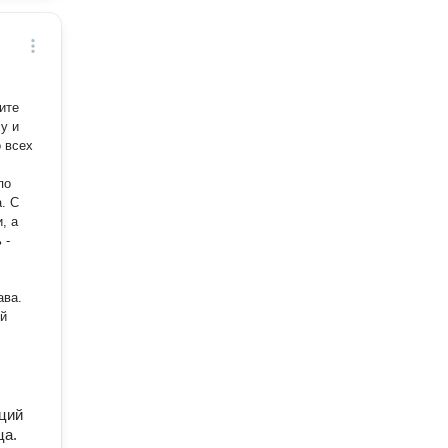
ите
у и
 всех
, а
 -
ава.
ый
кций
ца.