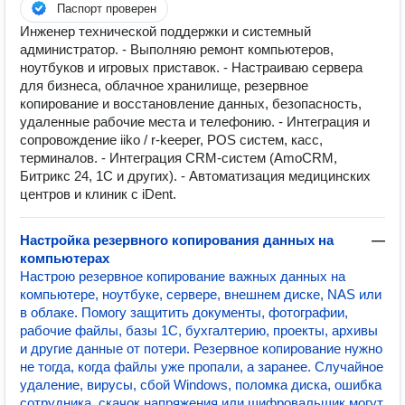
Паспорт проверен
Инженер технической поддержки и системный
администратор. - Выполняю ремонт компьютеров,
ноутбуков и игровых приставок. - Настраиваю сервера
для бизнеса, облачное хранилище, резервное
копирование и восстановление данных, безопасность,
удаленные рабочие места и телефонию. - Интеграция и
сопровождение iiko / r-keeper, POS систем, касс,
терминалов. - Интеграция CRM-систем (AmoCRM,
Битрикс 24, 1С и других). - Автоматизация медицинских
центров и клиник с iDent.
Настройка резервного копирования данных на
—
компьютерах
Настрою резервное копирование важных данных на
компьютере, ноутбуке, сервере, внешнем диске, NAS или
в облаке. Помогу защитить документы, фотографии,
рабочие файлы, базы 1С, бухгалтерию, проекты, архивы
и другие данные от потери. Резервное копирование нужно
не тогда, когда файлы уже пропали, а заранее. Случайное
удаление, вирусы, сбой Windows, поломка диска, ошибка
сотрудника, скачок напряжения или шифровальщик могут