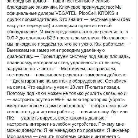
загородных домов — наши постоянные и самые
благодарные заказчики. Ключевое преимущество: Мы
официальные дилеры VEGATEL, PicoCell, KROKS и
других производителей. Это значит — честные цены (без
накруток перекупов) и заводская гарантия на всё
оборудование. Можем предложить готовое решение от 5
000 ₽ до сложного B2B-проекта за миллион. Но главное —
мы никогда не продаём то, что не нужно. Как работаем: —
Выезжаем на замер или проводим удалённую
диагностику. — Проектируем систему под вашу площадь,
планировку, материалы стен, удалённость от вышек,
загруженность частот. — Монтируем, настраиваем,
тестируем — показываем результат замерами до/после.
— Даём гарантию на монтаж и оборудование. Остаёмся
на связи. Что ещё мы умеем: 18 лет IT-опыта позади.
Поэтому под ключ можем не только усилить связь, но и:
— настроить роутер и Wi‑Fi на всю территорию (убрать
«мёртвые зоны» в доме и во дворе); — собрать мощный
компьютер для игр или работы; — починить ноутбук или
ПК; — удалить вирусы, восстановить данные; —
настроить интернет на любом устройстве. Почему мне
можно доверять: Я не менеджер по продажам. Я инженер.
Моя задача — решить проблему связи и интернета с