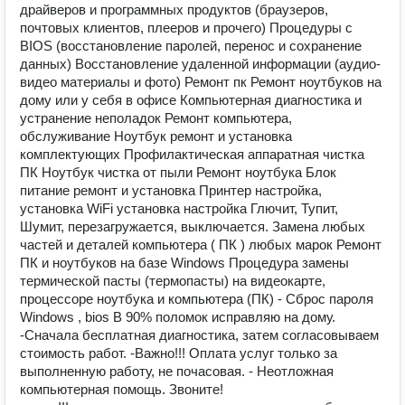
драйверов и программных продуктов (браузеров,
почтовых клиентов, плееров и прочего) Процедуры с
ВIОS (восстановление паролей, перенос и сохранение
данных) Восстановление удаленной информации (аудио-
видео материалы и фото) Ремонт пк Ремонт ноутбуков на
дому или у себя в офисе Компьютерная диагностика и
устранение неполадок Ремонт компьютера,
обслуживание Ноутбук ремонт и установка
комплектующих Профилактическая аппаратная чистка
ПК Ноутбук чистка от пыли Ремонт ноутбука Блок
питание ремонт и установка Принтер настройка,
установка WiFi установка настройка Глючит, Тупит,
Шумит, перезагружается, выключается. Замена любых
частей и деталей компьютера ( ПК ) любых марок Ремонт
ПК и ноутбуков на базе Windоws Процедура замены
термической пасты (термопасты) на видеокарте,
процессоре ноутбука и компьютера (ПК) - Сброс пароля
Windows , bios В 90% поломок исправляю на дому.
-Сначала бесплатная диагностика, затем согласовываем
стоимость работ. -Важно!!! Оплата услуг только за
выполненную работу, не почасовая. - Неотложная
компьютерная помощь. Звоните!