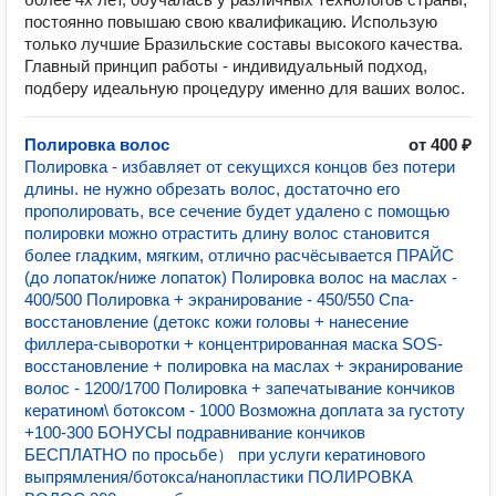
постоянно повышаю свою квалификацию. Использую
только лучшие Бразильские составы высокого качества.
Главный принцип работы - индивидуальный подход,
подберу идеальную процедуру именно для ваших волос.
Полировка волос
от 400 ₽
Полировка - избавляет от секущихся концов без потери
длины. не нужно обрезать волос, достаточно его
прополировать, все сечение будет удалено с помощью
полировки можно отрастить длину волос становится
более гладким, мягким, отлично расчёсывается ПРАЙС
(до лопаток/ниже лопаток) Полировка волос на маслах -
400/500 Полировка + экранирование - 450/550 Спа-
восстановление (детокс кожи головы + нанесение
филлера-сыворотки + концентрированная маска SOS-
восстановление + полировка на маслах + экранирование
волос - 1200/1700 Полировка + запечатывание кончиков
кератином\ ботоксом - 1000 Возможна доплата за густоту
+100-300 БОНУСЫ подравнивание кончиков
БЕСПЛАТНО по просьбе） при услуги кератинового
выпрямления/ботокса/нанопластики ПОЛИРОВКА