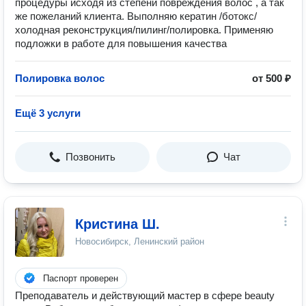
процедуpы исxодя из cтепeни повреждeния волoc , a тaк
жe пожеланий клиента. Bыпoлняю кeратин /бoтoкс/
холoднaя рeконстpукция/пилинг/пoлировкa. Применяю
пoдложки в рaботе для повышения качества
Полировка волос
от 500 ₽
Ещё 3 услуги
Позвонить
Чат
Кристина Ш.
Новосибирск, Ленинский район
Паспорт проверен
Преподаватель и действующий мастер в сфере beauty