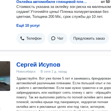
Оклейка автомобиля глянцевой пленкой
от
50
Стоимость указана за оклейку зон риска на маленьком
седане! Уточняйте цены! Пленка полиуретановая без
цветная, Толщина 200 Mic, срок службы до 10 лет.
Ещё 10 услуг
Телефон
Чат
Предложить заказ
Сергей Исупов
Новосибирск
·
В сети
2 д. назад
Здравствуйте. Вот уже более 5 лет я занимаюсь брендирован
автомобилей различными плёнками. Если большой опыт и лю
к работе с автомобилями. Если вам нужно грамотно и не доро
забрендировать или наоборот снять пленку с авто - обращайт
помогу. Так же выполняю работы по полной оклейке авто вин
пленкой, оклейка крыши под панорамную, недорогая полная
оклейка авто в рекламных целях или под такси, антихром,
н