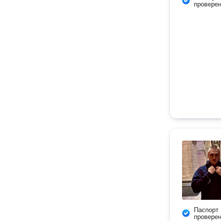
провере
Паспорт
провере