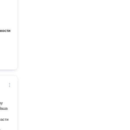
ности
шу
Наша