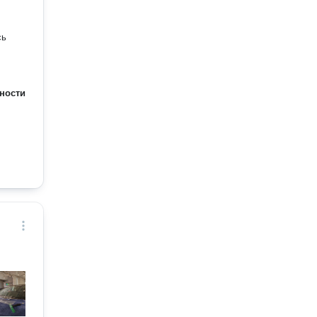
сь
ности