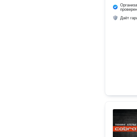
Организ
провере
Даёт гар