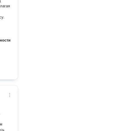
ц
лагая
су.
ности
.
ум
юсь