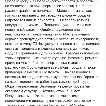
Новосибирску и в Новосибирской области (в область —
по согласованию при оформлении заявки). Наиболее
распространённые поломки: — Машина не запускается
или останавливается на середине цикла — Вода не
нагревается или не сливается — Осталась грязная
посуда после мойки — Появился шум, протечка или
неприятный запах — Ошибка на дисплее или
неисправность панели управления Мастера нашего
сервиса проведут диагностику и устранят неисправности,
включая замену ТЭНа, циркуляционного насоса, сливной
системы, заливных и сливных клапанов, датчиков,
модуля управления и других узлов. В работе используем
только проверенные комплектующие. Возможен ремонт
прямо на месте, без транспортировки техники в
мастерскую. Обслуживаем все районы города, а также
пригородные населённые пункты — выезд в область
возможен по предварительному согласованию. Гарантия
на все выполненные работы составляет до 1 года.
Обратите внимание: Внимание, не ремонтируем (не
оказываем услуги): — Технику старше 25 лет —
Полуавтоматы — Устройства с физическими
повреждениями дверцы (вмятины, разбитое стекло) —
Замену корпусных частей (ручки, кнопки) Чтобы