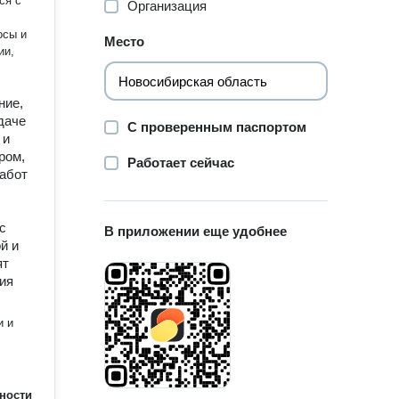
ся с
Организация
осы и
Место
ии,
ние,
даче
С проверенным паспортом
 и
ром,
Работает сейчас
работ
с
В приложении еще удобнее
й и
ят
ия
и и
ности