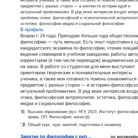
интересы ученика, а также моя готовность помочь ознакомить
предметом с разных сторон — в контексте истории идей и
актуальной проблематики. В ряд моих интересов входят вопр
проблемы этики, философской и психологической антрополог
эстетики, философии медиа и социальной философии.
В профиль
Возраст: 24 года. Преподаю больше года обществозна
философию — чуть меньше. Есть опыт подготовки к с
кандидатского экзамена по философии, чтения лекций
ведения семинаров в учебном заведении, работы авто
корректором (в том числе переводов) академических 
на заказ. В работе со студентом для меня выступают
ориентиром творческие и познавательные интересы
ученика, а также моя готовность помочь ознакомиться 
предметом с разных сторон — в историко-философско
актуальной проблематике. В ряд моих интересов вход
этика, философская антропология, эстетика, философ
медиа и социальная философия.
Высшее образование (вуз: НГУ, 2023; Институт философи
права; ОП: Философия; магистр)
Общий курс, курс занятий, подготовка к экзамену
Занятие по философии с репетитором
по договорён