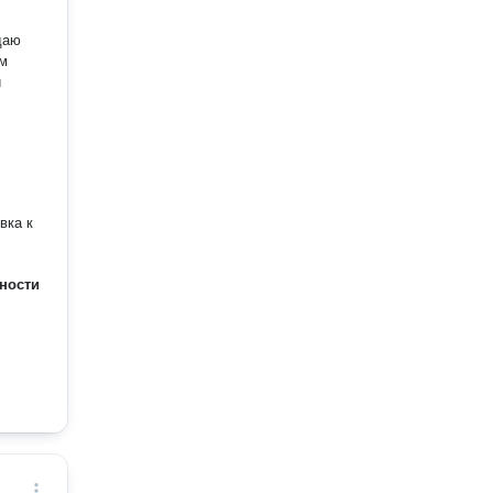
им
и
вка к
ности