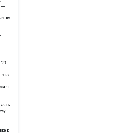
,
 — 11
й, но
е
о
 20
 что
мя я
 есть
ому
вка к