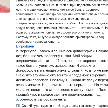
Интересуюсь, учусь и занимаюсь философией я около 20 лет
больше чем половину жизни. Мой общий педагогический стаж
лет, но я еще хорошо помню, что такое быть студентом,
аспирантом. Я знаю что философский материал очень сложны
в то же время я знаю, что его можно объяснить и
продемонстрировать десятком способов. Поэтому я никогда н
пасую перед непониманием. Непонимать — это нормально. Н
н
если есть желание понять, то скорее всего я смогу помочь.
Поэтому каждый курс и каждое занятие ориентированы под
особенности запроса клиента.
В профиль
Интересуюсь, учусь и занимаюсь философией я около
лет, больше чем половину жизни. Мой общий
педагогический стаж — 11 лет, но я еще хорошо помню,
такое быть студентом, аспирантом. Я знаю что
философский материал очень сложный, но в то же вре
знаю, что его можно объяснить и продемонстрировать
десятком способов. Поэтому я никогда не пасую перед
непониманием. Непонимать — это нормально. Но если
желание понять, то скорее всего я смогу помочь. Поэт
каждый курс и каждое занятие ориентированы под
особенности запроса клиента.
Общий курс, курс занятий, подготовка к экзамену, подгото