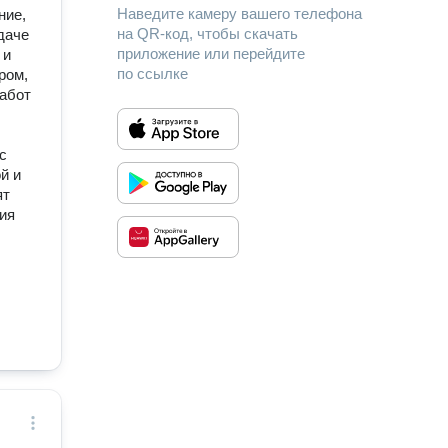
Наведите камеру вашего телефона
ние,
на QR-код, чтобы скачать
даче
приложение или перейдите
 и
по ссылке
ром,
работ
с
й и
ят
ия