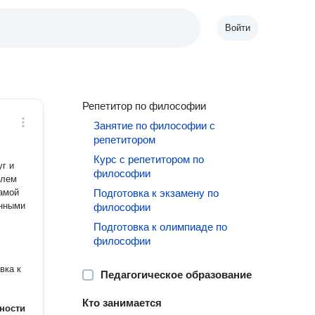
Войти
Репетитор по философии
Занятие по философии с
репетитором
Курс с репетитором по
уг и
философии
елем
самой
Подготовка к экзамену по
енными
философии
Подготовка к олимпиаде по
философии
вка к
Педагогическое образование
Кто занимается
ности