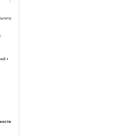
льтета
с
с
ий •
ности