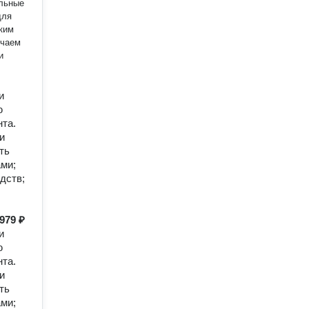
альные
для
ким
ичаем
и
и
ю
та.
и
ть
ми;
дств;
979 ₽
и
ю
та.
и
ть
ми;