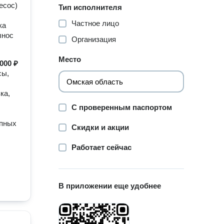
есос)
Тип исполнителя
Частное лицо
ка
ынос
Организация
Место
000 ₽
сы,
ка,
С проверенным паспортом
упных
Скидки и акции
Работает сейчас
В приложении еще удобнее