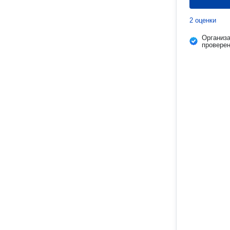
2 оценки
Организ
провере