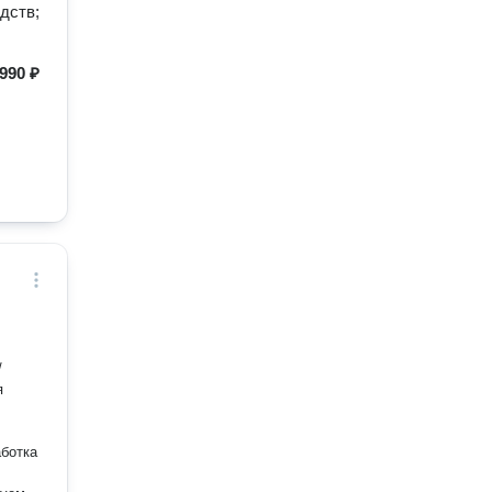
дств;
990 ₽
/
я