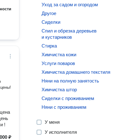
Уход за садом и огородом
ности
Другое
Сиделки
Спил и обрезка деревьев
и кустарников
Стирка
Химчистка кожи
Услуги поваров
Химчистка домашнего текстиля
Няни на полную занятость
ю
 цены!
Химчистка штор
Сиделки с проживанием
Няни с проживанием
 цена
день
У меня
и !
У исполнителя
000 ₽