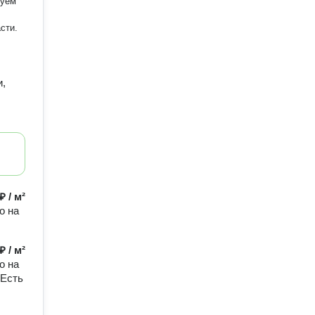
и,
₽ / м²
о на
₽ / м²
о на
 Есть