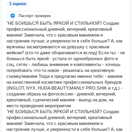
1 оценка
Паспорт проверен
"НЕ БОИШЬСЯ БЫТЬ ЯРКОЙ И СТИЛЬНОЙ? Создаю
профессиональный дневной, вечерний, креативный
макияж! Замечала, что с красивым макияжем и
настроение лучше, и уверенности в себе больше? А, как
мужчины засматриваются на девушку с красивым
мейком? (кто-то даже оборачивается вслед) Если ты: - не
боишься быть яркой - устала от однообразных фото в
соц. сетях - любишь внимание и комплименты - хочешь
попробовать что-то новое - решилась на креативную
съемку/макияж Тогда я предлагаю именно тебе: - макияж
на качественной косметике профессиональных брендов
(INGLOT, NYX, HUDA BEAUTY,MANLY PRO,SHIK и т.д.) -
создание образа на фотосессию - дневной, вечерний,
креативный, сценический макияж - выезд на дом, на
место проведения мероприятия
"НЕ БОИШЬСЯ БЫТЬ ЯРКОЙ И СТИЛЬНОЙ? Создаю
профессиональный дневной, вечерний, креативный
макияж! Замечала, что с красивым макияжем и
настроение лучше, и уверенности в себе больше? А, как