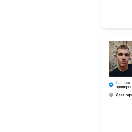
Паспорт
провере
Даёт гар