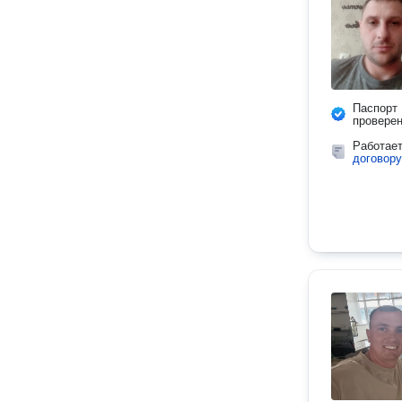
Паспорт
провере
Работае
договору