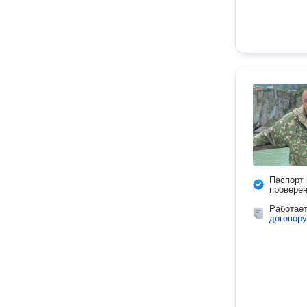
Паспорт
провере
Работае
договору