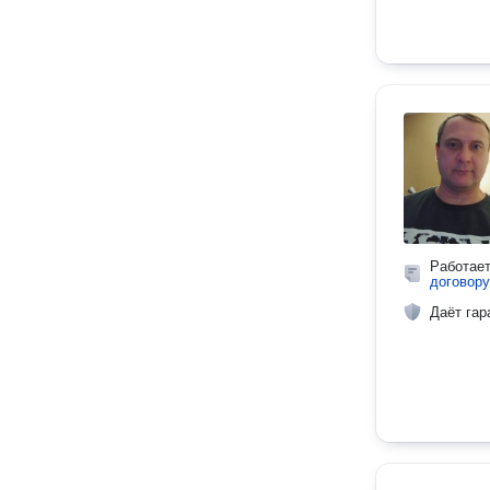
Работае
договору
Даёт гар