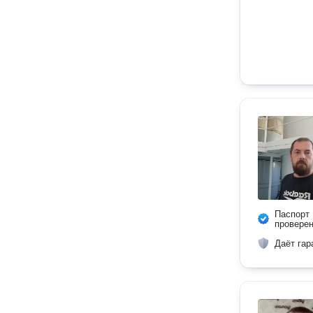
Паспорт
провере
Даёт гар