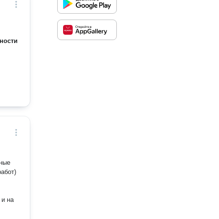
ности
чные
работ)