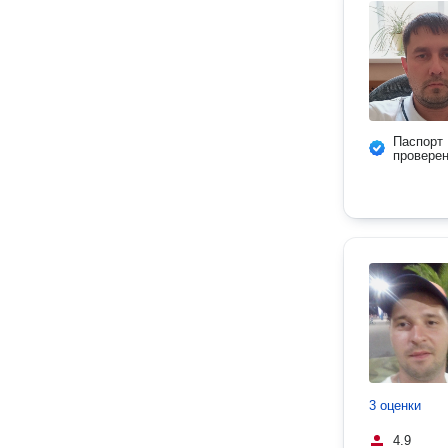
Паспорт
провере
3 оценки
4.9