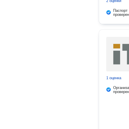
2 оценки
Паспорт
провере
1 оценка
Организ
провере