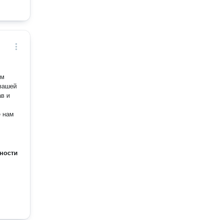
им
вашей
в и
е нам
ности