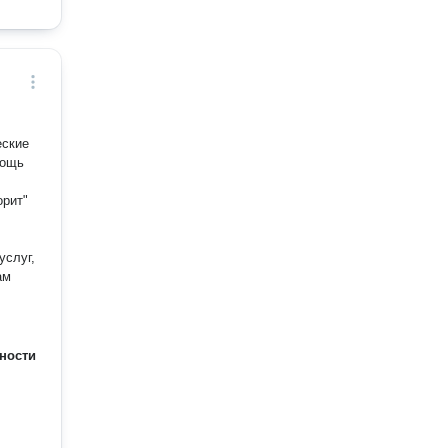
еские
орит"
услуг,
ам
ности