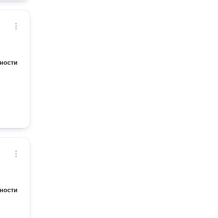
ности
ности