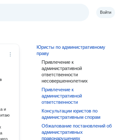
Войти
Юристы по административному
праву
Привлечение к
административной
ответственности
в
несовершеннолетних
Привлечение к
административной
ответственности
Консультации юристов по
читаю
административным спорам
Обжалование постановлений об
х
административных
за
правонарушениях
шего