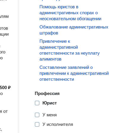
Помощь юристов в
административных спорах о
алям
неосновательном обогащении
Обжалование административных
отов
штрафов
ации
Привлечение к
и
административной
ого
ответственности за неуплату
ею
алиментов
Составление заявлений о
привлечении к административной
ответственности
500 ₽
но
Профессия
Юрист
я от
У меня
У исполнителя
,