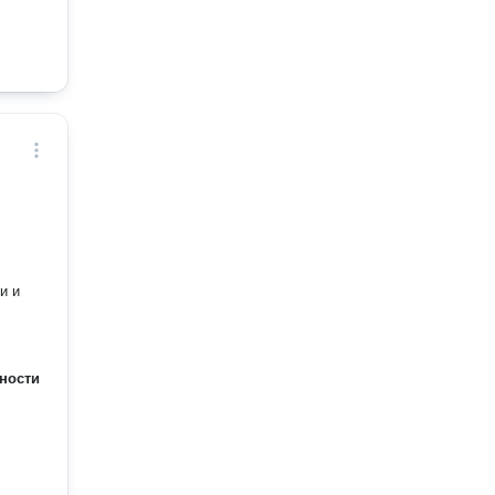
и и
ности