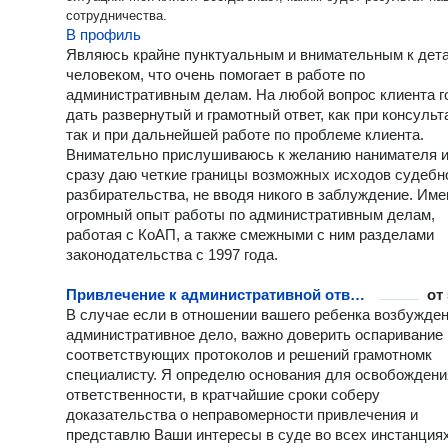
сотрудничества.
В профиль
Являюсь крайне пунктуальным и внимательным к дет
человеком, что очень помогает в работе по
административным делам. На любой вопрос клиента г
дать развернутый и грамотный ответ, как при консульт
так и при дальнейшей работе по проблеме клиента.
Внимательно прислушиваюсь к желанию нанимателя 
сразу даю четкие границы возможных исходов судебн
разбирательства, не вводя никого в заблуждение. Им
огромный опыт работы по административным делам,
работая с КоАП, а также смежными с ним разделами
законодательства с 1997 года.
Привлечение к административной ответственности несовершеннолетних
от
В случае если в отношении вашего ребенка возбужде
административное дело, важно доверить оспаривание
соответствующих протоколов и решений грамотномк
специалисту. Я определю основания для освобождени
ответственности, в кратчайшие сроки соберу
доказательства о неправомерности привлечения и
представлю Ваши интересы в суде во всех инстанциях