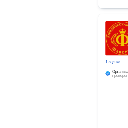
1 оценка
Организ
провере