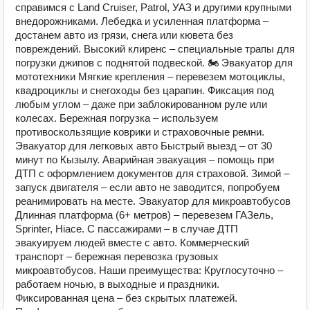
справимся с Land Cruiser, Patrol, УАЗ и другими крупными
внедорожниками. Лебедка и усиленная платформа –
достанем авто из грязи, снега или кювета без
повреждений. Высокий клиренс – специальные трапы для
погрузки джипов с поднятой подвеской. 🏍 Эвакуатор для
мототехники Мягкие крепления – перевезем мотоциклы,
квадроциклы и снегоходы без царапин. Фиксация под
любым углом – даже при заблокированном руле или
колесах. Бережная погрузка – используем
противоскользящие коврики и страховочные ремни.
Эвакуатор для легковых авто Быстрый выезд – от 30
минут по Кызылу. Аварийная эвакуация – помощь при
ДТП с оформлением документов для страховой. Зимой –
запуск двигателя – если авто не заводится, попробуем
реанимировать на месте. Эвакуатор для микроавтобусов
Длинная платформа (6+ метров) – перевезем ГАЗель,
Sprinter, Hiace. С пассажирами – в случае ДТП
эвакуируем людей вместе с авто. Коммерческий
транспорт – бережная перевозка грузовых
микроавтобусов. Наши преимущества: Круглосуточно –
работаем ночью, в выходные и праздники.
Фиксированная цена – без скрытых платежей.