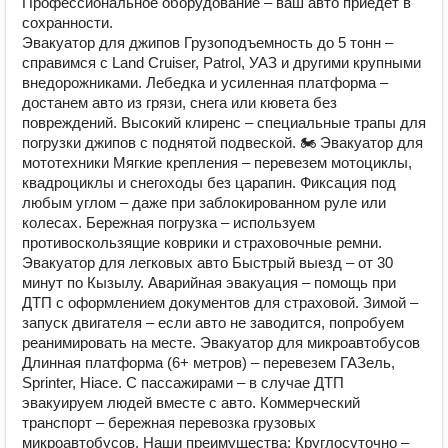
Профессиональное оборудование – ваш авто приедет в
сохранности.
Эвакуатор для джипов Грузоподъемность до 5 тонн –
справимся с Land Cruiser, Patrol, УАЗ и другими крупными
внедорожниками. Лебедка и усиленная платформа –
достанем авто из грязи, снега или кювета без
повреждений. Высокий клиренс – специальные трапы для
погрузки джипов с поднятой подвеской. 🏍 Эвакуатор для
мототехники Мягкие крепления – перевезем мотоциклы,
квадроциклы и снегоходы без царапин. Фиксация под
любым углом – даже при заблокированном руле или
колесах. Бережная погрузка – используем
противоскользящие коврики и страховочные ремни.
Эвакуатор для легковых авто Быстрый выезд – от 30
минут по Кызылу. Аварийная эвакуация – помощь при
ДТП с оформлением документов для страховой. Зимой –
запуск двигателя – если авто не заводится, попробуем
реанимировать на месте. Эвакуатор для микроавтобусов
Длинная платформа (6+ метров) – перевезем ГАЗель,
Sprinter, Hiace. С пассажирами – в случае ДТП
эвакуируем людей вместе с авто. Коммерческий
транспорт – бережная перевозка грузовых
микроавтобусов. Наши преимущества: Круглосуточно –