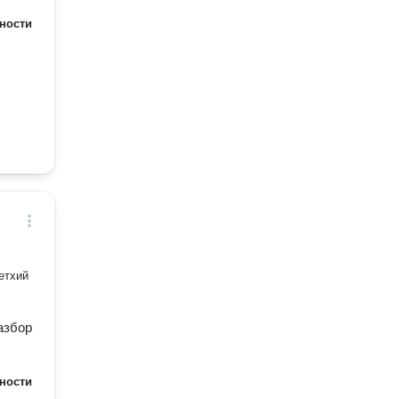
ности
етхий
азбор
ности