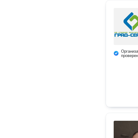
Организ
провере