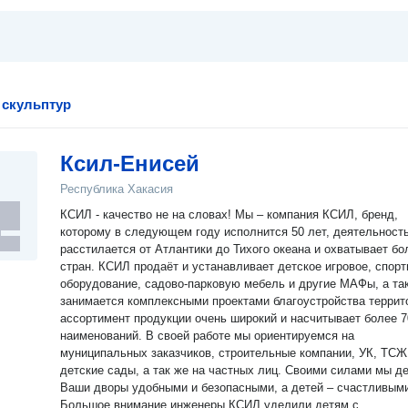
 скульптур
Ксил-Енисей
Республика Хакасия
КСИЛ - качество не на словах! Мы – компания КСИЛ, бренд,
которому в следующем году исполнится 50 лет, деятельност
расстилается от Атлантики до Тихого океана и охватывает бо
стран. КСИЛ продаёт и устанавливает детское игровое, спортивное
оборудование, садово-парковую мебель и другие МАФы, а та
занимается комплексными проектами благоустройства террит
ассортимент продукции очень широкий и насчитывает более 7
наименований. В своей работе мы ориентируемся на
муниципальных заказчиков, строительные компании, УК, ТСЖ
детские сады, а так же на частных лиц. Своими силами мы делаем
Ваши дворы удобными и безопасными, а детей – счастливым
Большое внимание инженеры КСИЛ уделили детям с