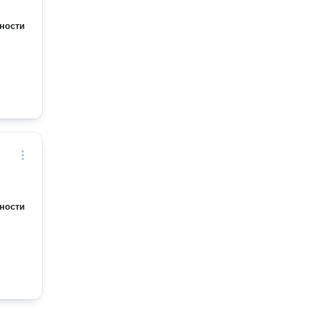
ности
ности