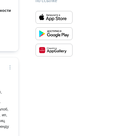
по ссылке
нами
ности
ж,
т
алоб,
ренду