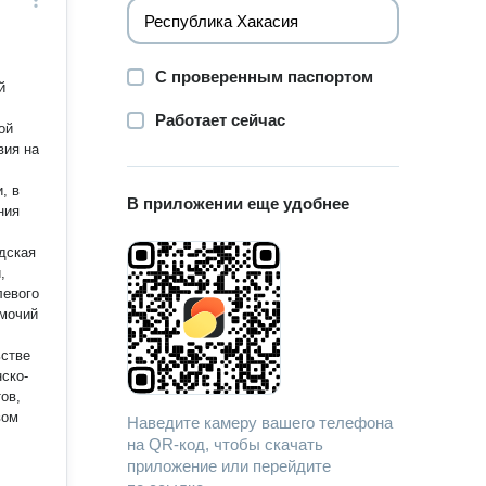
С проверенным паспортом
й
Работает сейчас
ой
вия на
, в
В приложении еще удобнее
ния
одская
,
левого
омочий
ьстве
ов,
вом
Наведите камеру вашего телефона
на QR-код, чтобы скачать
приложение или перейдите
,