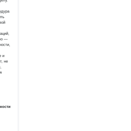
делу.
ить
вой
аций,
ности,
е и
,
ности