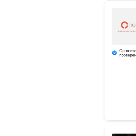
Организ
провере