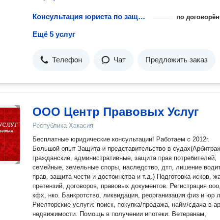
результатов расследования; - о хищении денежных средств в
банковской сфере; - организация взаимодействия между орга
Консультация юриста по защите интеллектуальных прав
по договорён
исполнительной власти; - выработка следственной практики и
Ещё 5 услуг
методик расследования отдельных видов преступлений.
Телефон
Чат
Предложить заказ
ООО Центр Правовых Услуг
Республика Хакасия
Бесплатные юридические консультации! Работаем с 2012г.
Большой опыт Защита и представительство в судах(Арбитра
гражданские, административные, защита прав потребителей,
семейные, земельные споры, наследство, дтп, лишение води
прав, защита чести и достоинства и т.д.) Подготовка исков, ж
претензий, договоров, правовых документов. Регистрация ооо, ип,
кфх, нко. Банкротство, ликвидация, реорганизация физ и юр лиц.
Риелторские услуги: поиск, покупка/продажа, найм/сдача в а
недвижимости. Помощь в получении ипотеки. Ветеранам,