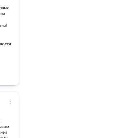
вовых
тно!
ности
.
тией