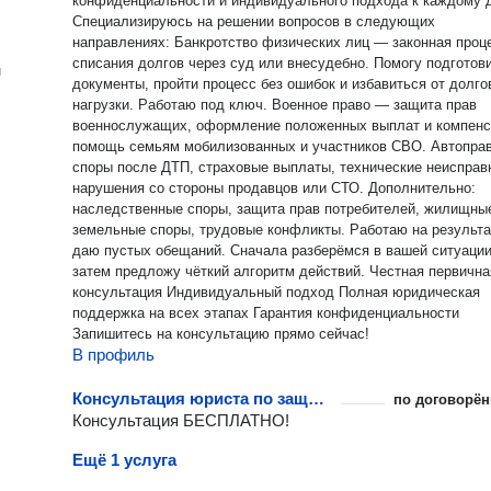
конфиденциальности и индивидуального подхода к каждому 
Специализируюсь на решении вопросов в следующих
направлениях: Банкротство физических лиц — законная процедура
списания долгов через суд или внесудебно. Помогу подготов
н
документы, пройти процесс без ошибок и избавиться от долго
нагрузки. Работаю под ключ. Военное право — защита прав
военнослужащих, оформление положенных выплат и компенс
помощь семьям мобилизованных и участников СВО. Автоправо —
споры после ДТП, страховые выплаты, технические неисправ
нарушения со стороны продавцов или СТО. Дополнительно:
наследственные споры, защита прав потребителей, жилищны
земельные споры, трудовые конфликты. Работаю на результат, не
даю пустых обещаний. Сначала разберёмся в вашей ситуации
затем предложу чёткий алгоритм действий. Честная первичная
консультация Индивидуальный подход Полная юридическая
поддержка на всех этапах Гарантия конфиденциальности
Запишитесь на консультацию прямо сейчас!
В профиль
Консультация юриста по защите интеллектуальных прав
по договорён
Консультация БЕСПЛАТНО!
Ещё 1 услуга