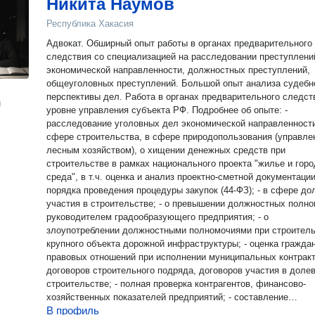
Никита Наумов
Республика Хакасия
Адвокат. Обширный опыт работы в органах предварительного
следствия со специализацией на расследовании преступлени
экономической направленности, должностных преступлений,
общеуголовных преступлений. Большой опыт анализа судебн
перспективы дел. Работа в органах предварительного следст
н
уровне управления субъекта РФ. Подробнее об опыте: -
расследование уголовных дел экономической направленности
сфере строительства, в сфере природопользования (управле
лесным хозяйством), о хищении денежных средств при
строительстве в рамках национального проекта "жилье и гор
среда", в т.ч. оценка и анализ проектно-сметной документации
порядка проведения процедуры закупок (44-ФЗ); - в сфере до
участия в строительстве; - о превышении должностных полн
руководителем градообразующего предприятия; - о
злоупотреблении должностными полномочиями при строител
крупного объекта дорожной инфраструктуры; - оценка гражданско-
правовых отношений при исполнении муниципальных контракт
договоров строительного подряда, договоров участия в доле
строительстве; - полная проверка контрагентов, финансово-
хозяйственных показателей предприятий; - составление
В профиль
документов, содержащих оценку действий лиц, документации